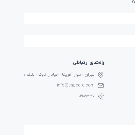
W
راه‌های ارتباطی
تهران - بلوار آفریقا - خیابان ناوک - پلاک ۱۷
info@espeero.com
۰۲۱۸۹۳۳۷