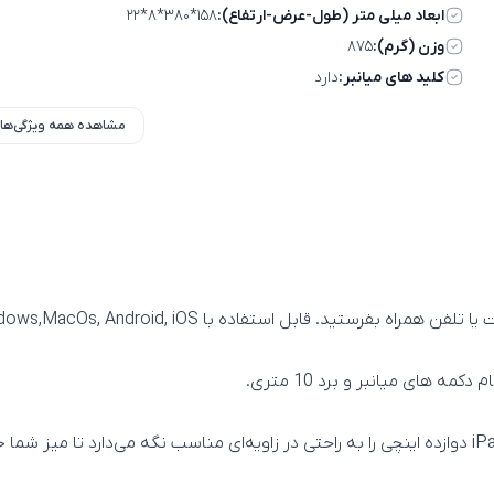
ابعاد میلی متر (طول-عرض-ارتفاع):
۱۵۸*۳۸۰*۸*۲۲
وزن (گرم):
۸۷۵
کلید های میانبر:
دارد
مشاهده همه ویژگی‌ها
ستید. قابل استفاده با Windows,MacOs, Android, iOS