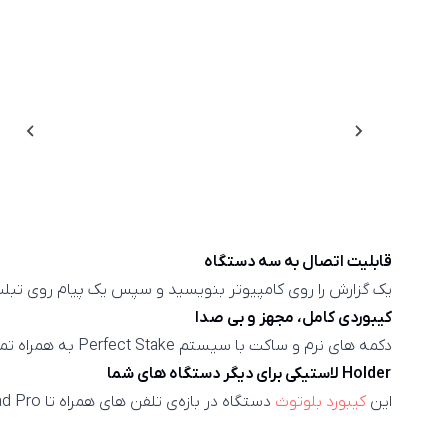
قابلیت اتصال به سه دستگاه
یک گزارش را روی کامپیوتر بنویسید و سپس یک پیام روی تبلت یا تلفن همراه بفر
کیبوردی کامل، مجهز و بی صدا
دکمه های نرم و ساکت با سیستم Perfect Stake به همراه تمام دکمه های میانبر و برد 10 متری.
Holder لاستیکی برای دیگر دستگاه های شما
این
کیبورد بلوتوث
دستگاه در بازه‌ی تلفن های همراه تا iPad Pro دوازده اینچی را به راحتی در زاویه‌ای مناسب نگه می‌دارد تا میز شما خالی و مرتب باقی بماند.