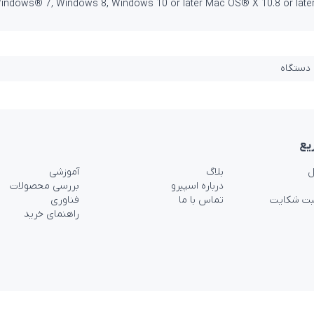
indows® 7, Windows 8, Windows 10 or later Mac OS® X 10.8 or later
 دستگاه
یع
ل
بلاگ
آموزشی
درباره اسپیرو
بررسی محصولات
بت شکایت
تماس با ما
فناوری
راهنمای خرید