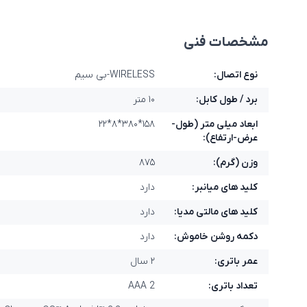
مشخصات فنی
نوع اتصال:
WIRELESS-بی سیم
برد / طول کابل:
۱۰ متر
ابعاد میلی متر (طول-
۱۵۸*۳۸۰*۸*۲۲
عرض-ارتفاع):
وزن (گرم):
۸۷۵
کلید های میانبر:
دارد
کلید های مالتی مدیا:
دارد
دکمه روشن خاموش:
دارد
عمر باتری:
۲ سال
تعداد باتری:
2 AAA