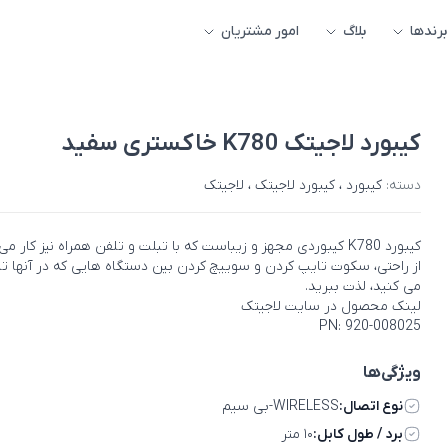
برندها
بلاگ
امور مشتریان
کیبورد لاجیتک K780 خاکستری سفید
دسته:
کیبورد
،
کیبورد لاجیتک
،
لاجیتک
کیبورد K780 کیبوردی مجهز و زیباست که با تبلت و تلفن همراه نیز کار می
از راحتی، سکوت تایپ کردن و سوییچ کردن بین دستگاه هایی که در آنها ت
می کنید، لذت ببرید.
لینک محصول در سایت لاجیتک
PN: 920-008025
ویژگی‌ها
نوع اتصال:
WIRELESS-بی سیم
برد / طول کابل:
۱۰ متر