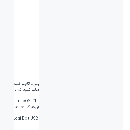
به ۳ دستگاه به صورت همزمان متصل شوید
در کیبورد POP Keys در 3 دستگاه مختلف با یک کیبورد تایپ کنید –
و با قابلیت Easy Switch تنها با فشار یک دکمه انتخاب کنید که در
کدام دستگاه تایپ کنید.
چه کامپیوتر Windows داشته باشید، چه macOS، Chrome OS،
Android یا iPadOS، ماوس POP Mouse به همه آن‌ها کار خواهد
کرد.
علاقه‌ای به استفاده از
Bluetooth
ندارید؟ با گیرنده Logi Bolt USB
ماوس POP Mouse خود را متصل کنید.