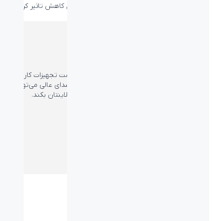
تجدیدپذیر و فعالیت‌های موثر بر آب و هوا نیز برای کاهش تاثیر کربنی
کمک می‌کنیم.
با ابراز روحیه کار کنید
با اضافه کردن
کیبورد POP Mouse
،
وبکم
و
هدست
تجهیزات کار از
خانه خود را تکمیل کنید. داشتن کیفیت تصویر و صدای عالی می‌تواند
کمک زیادی به شما در جلسات و ارائه‌های آنلاینتان بکند.