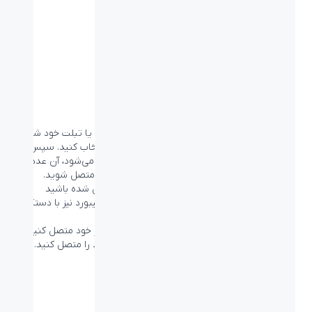
نصب کیبورد
مرحله سوم
متصل شوید
وارد تنظیمات
Bluetooth
در کامپیوتر، تلفن همراه یا تبلت خود شوید
و از لیست دستگاه‌های موجود، Logi POP را انتخاب کنید. سپس
عددی در مانیتور یا نمایشگر به شما نمایش داده می‌شود، آن عدد را
در کیبورد وارد کنید و دکمه Enter را بزنید تا متصل شوید.
با هر کامپیوتر و هر سیستم‌عاملی که متصل شده باشید
(Windows/macOS) چیدمان دکمه‌های میانبر کیبورد نیز با دستگاه
تغییر می‌کند.
اگر هم نمی‌توانید کیبورد را با بلوتوث به کامپیوتر خود متصل کنید،
می‌توانید به کمک گیرنده Logi Bolt کیبورد خود را متصل کنید.
مرحله دوم