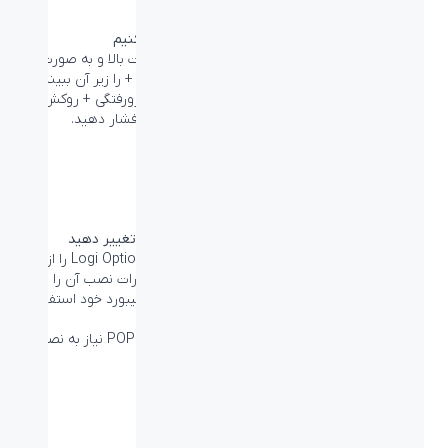
چگونه دکمه‌های ایموجی را عوض کنیم
روکش پلاستیکی دکمه را محکم بگیرید و با سمت بالا و به صورت
عمودی بکشید. بعد از جدا شدن روکش باید شکل + را زیر آن ببینید.
دکمه‌های که می‌خواهید را انتخاب کنید، قسمت فرورفتگی + روکش را
با قسمت زیری تراز کنید و به سمت پایین فشار دهید.
مرحله اول
دکمه‌های emoji کیبورد POP Keys خود را تغییر دهید
آماده‌اید که با ایموجی‌هایتان تفریح کنید؟ +Logi Options را از
logitech.com/options-plus
دانلود کنید و دستورات نصب آن را طی
کنید. بعد از نصب می‌توانید از دکمه‌های ایموجی کیبورد خود استفاده
کنید.
*برای کار کردن دکمه‌های Emoji در کیبورد POP Keys نیاز به نصب
نرم‌افزار +Logi Options دارید.
مشخصات فنی