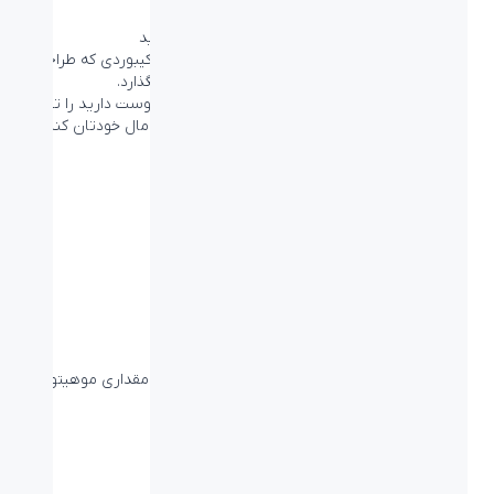
شخصیت خود را به نمایش بگذارید
با کیبورد وایرلس و جذاب POP Keys آشنا شوید. کیبوردی که طراحی
شده تا شخصیت شما را به نمایش بگذارد.
کیبورد POP Keys با رنگی که از همه بیشتر آن را دوست دارید را تهیه
کنید و با شخصی‌سازی دکمه‌های emoji آن، آن را مال خودتان کنید.
Daydream
ترکیب سبز دریایی، بنفش و زرد ظاهری آبنباتی با مقداری موهیتو به
این کیبورد می‌دهد.