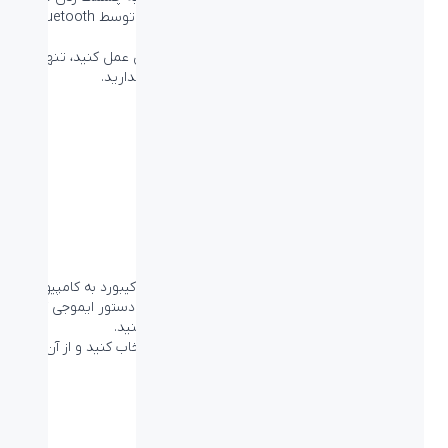
کیبورد POP Keys شما آماده اتصال دستگاه دوم توسط
Bluetooth
است.
برای اتصال دستگاه سوم نیز باید به همین شکل عمل کنید، تنها
کافیست سومین و اخرین دکمه را نگهدارید.
شخصی‌سازی POP Keyboard
مرحله سوم
تنظیم دکمه‌های Emoji
نرم‌افزار +Logi Options را در صورت متصل بودن کیبورد به کامپیوتر
باز کنید و با انتخاب هر دکمه روی تصویر مانیتور، دستور ایموجی که
می‌خواهید به آن بدهید را انتخاب کنید.
ایموجی مورد علاقه خود را از لیست پیشنهادی انتخاب کنید و از آن در
چت با دوستانتان استفاده کنید.
مرحله دوم