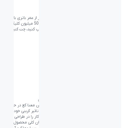
همراه روزهای طولانی شما
طبق سنت همیشگی لاجیتک، کیبورد POP Keys نیز از عمر باتری بالایی
برخوردار است. عمر باتری 3 سال و کلیدهایی که تا 50 میلیون کلیک
عمر مفید دارند (که خیلی زیاد است)، می‌توانید تایپ کنید، چت کنید و
با دوستانتان صحبت کنید.
طراحی شده برای آینده‌ای روشن
هدف ما چیست؟ برای بازماندن طراحی کنیم. به این معنا کع در حین
نوآوری برای محصولات جدیدمان تلاش می‌کنیم تا تاثیر کربنی خودمان
را به هر روشی که بتوانیم، کاهش دهیم – و این کار را در طراحی و
ساخت بخش‌های مختلف محصولاتمان، از ساختمان کلی محصول تا