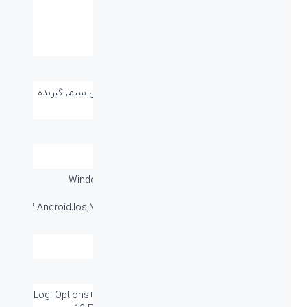
ابعاد میلی متر
321.2*138.47*35.4mm
(طول-عرض-ارتفاع):
وزن (گرم):
779g
نوع اتصال:
Bluetooth, WIRELESS-بی سیم, گیرنده
LOGI Bolt
برد / طول کابل:
۱۰ متر
عمر باتری:
۳۶ ماه
سازگار با سیستم
Windows® 10, Windows 8.1,
های عامل:
Windows 8, Windows
7.Android.Ios,Mac OS-Android™ 3.2 or
later
تعداد باتری:
2*AAA
گارانتی:
۱۲ ماه
سایر قابلیت ها:
Logi Options+, Multi-Device, Multi-OS,