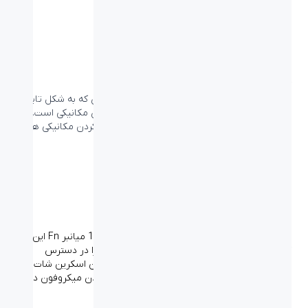
تنظیم کنید.
کیبورد مکانیکی جذاب
تجربه تایپی که تقریبا اعتیاد آور است روی کیبوردی که به شکل تایپ
رایترهای قدیمی است و مانند آن‌ها دارای دکمه‌های مکانیکی است.
فیدبک فشار هر دکمه را احساس کنید و صدای کارکردن مکانیکی هر
دکمه را بشنوید.
میانبرهای باحال ردیف F
گول ظاهر کلاسیک کیبورد POP Keys را نخورید. 12 میانبر Fn این
کیبورد به شما دستوراتی که زیاد استفاده می‌کنید را در دسترس
انگشتانتان قرار می‌دهد – این دکمه‌ها به شما امکان اسکرین شات
گرفتن، فعال کردن Voice-to-Text، قطع و وصل کردن میکروفون در
جلسات و… را ارائه می‌دهد.