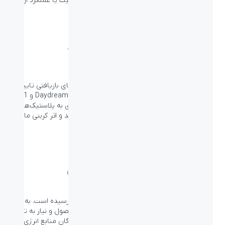
ریزترین قطعات انجام می‌دهیم؛ بدون آن که از کیفیت یا عملکرد آن‌ها
بکاهیم.
پلاستیک‌ها باید بیشتر از یک بار
عمر داشته باشند
پلاستیک‌های بازیافت شده
قطعات پلاستیکی داخل POP Keys از پلاستیک‌های بازیافتی تایید
شده استفاده می‌کنند – مقدار 20% درصد در رنگ Daydream و 41%
در رنگ Heartbreaker – برای این که عمر دوباره‌ای به پلاستیک‌های
استفاده شده در تجهیزات الکترونیکی قدیمی بدهد و اثر کربنی ما را
کاهش دهد.
تمام تلاش ما برای کاهش کربن
Certified Carbon Neutral
خیالتان راحت، تاثیر کربنی کیبورد POP Keys به 0 رسیده است. به این
دلیل که علاوه بر تلاش برای افزایش عمر مفید محصول و نیاز به تهیه
محصول جدید؛ ما به منابع جنگل‌ها، تولیدکنندگان منابع انرژی