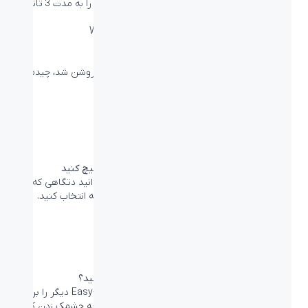
برای تعویض چیدمان دکمه‌های OS دستورات زیر را به مدت 3 ثانیه
نگهدارید:
Fn + P برای Windows/Android
Fn + O برای macOS
Fn + i برای iOS
زمانی که چراغ LED بعد از فعال کردن هر دستوری روشن شد، چیدمان
دکمه‌های شما تغییر کرده است.
مرحله دوم
به سادگی بین دستگاه‌های مختلف سوئیچ کنید
با کلیک لحظه‌ای دکمه‌های Easy-Switch می‌توانید دتگاهی که
می‌خواهید تحت کنترل کیبورد باشد را در لحظه انتخاب کنید.
مرحله اول
میخواهید دستگاه دوم را متصل کنید؟
کاری ندارد. دکمه‌ای با شماره از دکمه‌های Easy-Switch دیگر را برای
مدت 3 ثانیه نگهدارید. زمانی که چراغ LED شروع به چشمک زدن کرد