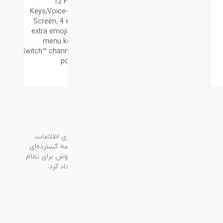
12 FN Shortcuts incl. Media
Keys,Voice-To-Text, Mic Mute, Snip
Screen, 4 emoji shortcut keys (+4
extra emoji keys to swap), 1 emoji
menu key, Multi-device: 3 Easy-
Switch™ channels, On/Off Switch with
power-saving technology
گروه فراسو با بیش از ۳۵ سال تجربه در حوزه فناوری اطلاعات،
شرکت اسپیرو را در سال ۱۳۸۹ به منظور ارائه مجموعه گسترده‌ای
از خدمات واردات، توزیع، فروش و خدمات پس از فروش برای تمام
محصولات مصرفی الکترونیک و رایانه‌ای در ایران ایجاد کرد.
دسترسی‌ سریع
سوالات متداول
از کجا بخرم