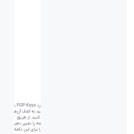
قابلیت‌های کلیدی
احساسات شما در دسترس انگشتانتان
خوشحالید؟ عصبانی هستید؟ عاشق شده‌اید؟! کیبورد POP Keys با 8
دکمه قابل تعویض ایموجی ارائه می‌شود که می‌توانید به کمک آن‌ها و
تعویضشان روی کیبورد کیبوردتان را با مودتان مچ کنید. از طریق
نرم‌افزار +Logi Options می‌توانید تا ایموجی هر دکمه را تغییر دهید.
حتی می‌توانید ایموجی‌های دیگر یا دستورات دیگر را برای این دکمه‌ها