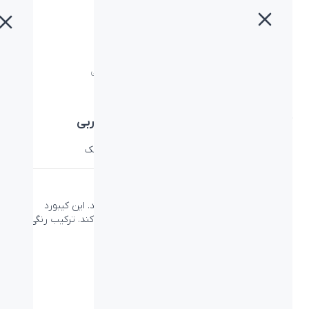
خانه
»
محصولات
»
کیبورد لاجیتک POP Keys Daydream عربی
کیبورد لاجیتک POP Keys Daydream عربی
دسته:
POP Series
،
کیبورد
،
کیبورد لاجیتک
،
لاجیتک
POP Keys
با کیبورد بازیگوش و وایرلس POP Keys آشنا شوید. این کیبورد
طراحی شده تا شخصیت شما را روی میز کار بازتاب کند. ترکیب رنگی
مورد علاقه خود را انتخاب کنید.
لینک محصول در سایت لاجیتک
PN: 920-010736
ویژگی‌ها