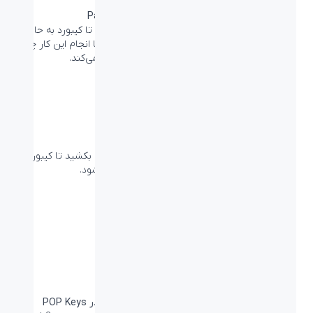
قرار دادن کیبورد در Pairing Mode
یکی از دکمه‌های بالا را نگهدارید (به مدت 3 ثانیه) تا کیبورد به حالت
Pairing Mode برای آن شماره دستگاه وارد شود. با انجام این کار چراغ
LED آن شماره شروع به چشمک زدن می‌کند.
مرحله اول
آماده‌اید؟ تب باتری را بکشید
بعد از نصب +Logi Options تب محافظ باتری را بکشید تا کیبورد
POP Keys به طور خودکار روشن شود.
تنظیم Multi-Device
مرحله سوم
میانبر انتخاب چیدمان دکمه‌های OS خاص در POP Keys