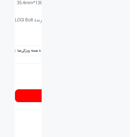
ابعاد میلی متر (طول-عرض-ارتفاع):
321.2*138.47*35.4mm
وزن (گرم):
779g
نوع اتصال:
Bluetooth, WIRELESS-بی سیم, گیرنده LOGI Bolt
برد / طول کابل:
۱۰ متر
عمر باتری:
۳۶ ماه
مشاهده همه ویژگی‌ها
شماره تماس
۰۲۱۸۹۳۳۷
از کجا بخرم؟