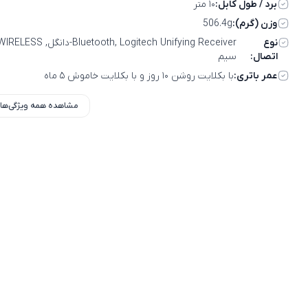
برد / طول کابل:
۱۰ متر
وزن (گرم):
506.4g
نوع
اتصال:
سیم
عمر باتری:
با بکلایت روشن ۱۰ روز و با بکلایت خاموش ۵ ماه
مشاهده همه ویژگی‌ها