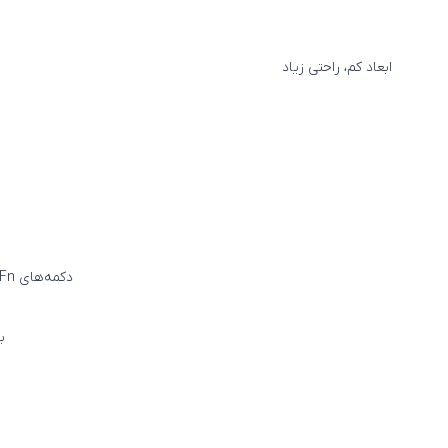
ابعاد کم، راحتی زیاد
دکمه‌های Fn یا میانبر هوشمندتر حالا به شما امکان ارسال ایموجی، قطع و وصل کردن صدای میکروفون
با 