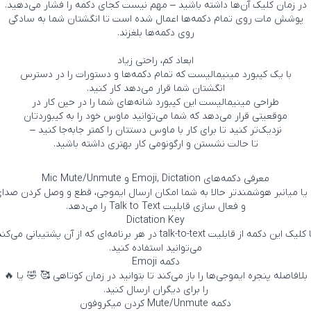
در زمان کلیک آن‌ها داشته باشید – مهم نیست کجای دکمه را فشار می‌دهید.
پوشش مات روی تمام دکمه‌ها اعمال شده است تا انگشتان شما به سادگی
روی دکمه‌ها بلغزند.
ابعاد کم، راحتی زیاد
با یک کیبورد مینیمالیست که تمام دکمه‌ها و دستورات را در دسترس
انگشتان شما قرار می‌دهد کار کنید.
طراحی مینیمالیست این کیبورد شانه‌های شما را در حین کار در
موقعیتی قرار می‌دهد که شما می‌توانید ماوس خود را به کیبوردتان
نزدیک‌تر کنید تا برای کار با ماوس دستتان را کمتر جابه‌جا کنید –
تا حالت نشستن و ارگونومی کار بهتری داشته باشید.
معرفی دکمه‌های Emoji, Dictation و Mic Mute/Unmute
و فعال سازی قابلیت Talk to Text را می‌دهد.
Dictation Key
کلیک این دکمه از قابلیت talk-to-text در هر برنامه‌ای که از آن پشتیبانی می‌کند
می‌توانید استفاده کنید.
دکمه Emoji
بلافاصله پنجره ایموجی‌ها را باز می‌کند تا بتوانید در زمان کوتاهی 🥰 🤣 یا 🔥
را برای دیگران ارسال کنید.
دکمه Mute/Unmute کردن میکروفون