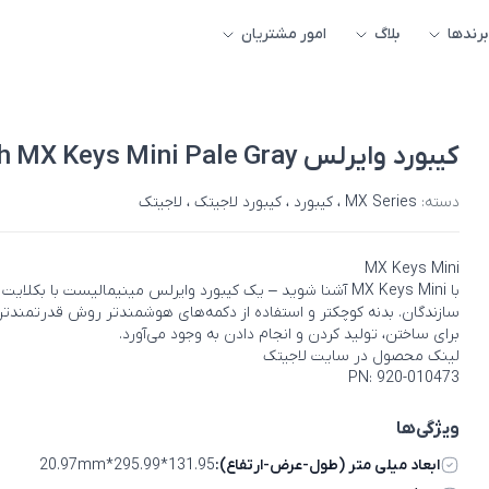
برندها
بلاگ
امور مشتریان
کیبورد وایرلس Logitech MX Keys Mini Pale Gray
دسته:
MX Series
،
کیبورد
،
کیبورد لاجیتک
،
لاجیتک
MX Keys Mini
با MX Keys Mini آشنا شوید – یک کیبورد وایرلس مینیمالیست با بکلایت
سازندگان. بدنه کوچکتر و استفاده از دکمه‌های هوشمندتر روش قدرتمندتر
برای ساختن، تولید کردن و انجام دادن به وجود می‌آورد.
لینک محصول در سایت لاجیتک
PN: 920-010473
ویژگی‌ها
ابعاد میلی متر (طول-عرض-ارتفاع):
131.95*295.99*20.97mm