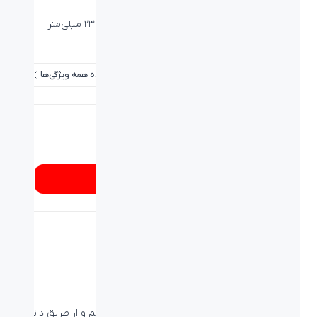
برد / طول کابل:
۱۰ متر
ابعاد کیبورد (طول-عرض-ارتفاع):
۴۴۵*۱۳۷.۵۹*۲۳.۲۱ میلی‌متر
دقت حسگر ماوس:
1200DPI
مشاهده همه ویژگی‌ها
شماره تماس
۰۲۱۸۹۳۳۷
از کجا بخرم؟
اتصال USB
اتصال کیبورد و ماوس کمبو BMK-4531 RF بی سیم و از طریق دانگل