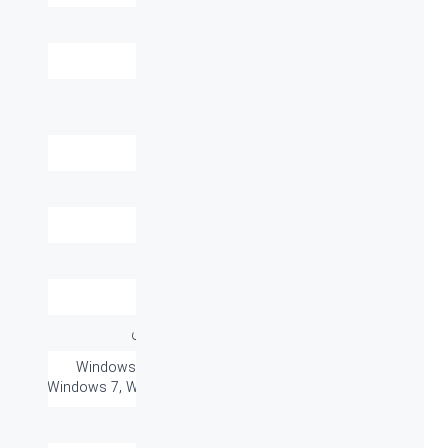
نوع رابط پورت:
USB
برد / طول کابل:
۱۰ متر
ابعاد کیبورد (طول-
۴۴۵*۱۳۷.۵۹*۲۳.۲۱ میلی‌متر
عرض-ارتفاع):
دقت حسگر ماوس:
1200DPI
تعداد کلید ماوس:
۳
کلید های میانبر:
ندارد
کلید های مالتی مدیا:
-
عمر باتری:
-
تعداد باتری:
2AAA کیبورد - 1AA ماوس
سازگار با سیستم
Windows Vista®, Windows® XP,
های عامل:
Windows 7, Windows 8, Windows 10
گارانتی:
۲۴ ماه