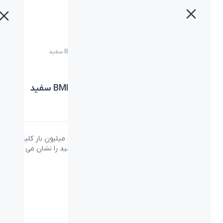
خانه
»
محصولات
»
کیبورد و ماوس بیاند (کمبو) BMK-4531 RF سفید
کیبورد و ماوس بیاند (کمبو) BMK-4531 RF سفید
دسته:
کمبو
،
کمبو بیاند
کیبورد کمبو بیاند BMK-4531 RF دارای طول عمر 8 میلیون بار کلیک
است که میزان مقاومت بالا و ضربه پذیری صفحه کلید را نشان می
دهد.
ویژگی‌ها
نوع اتصال:
بی سیم- USB receiver دانگل
نوع رابط پورت:
USB