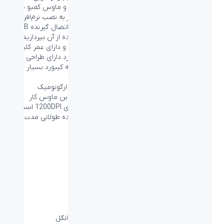
وایرلس با برد تا 10 متر می‌باشد. اتصال این کیبورد و ماوس کمبو به
صورت Plug-and-Play است که مفهوم آن عدم نیاز به نصب نرم‌افزار
برای استفاده از این ماوس و کیبورد است و تنها با اتصال گیرنده USB
این کیبورد و ماوس به کامپیوتر می‌توانید به استفاده از آن بپردازید.
این کیبورد دارای دکمه‌های میانبر و مولتی‌مدیاست و دارای عمر کلیک
۸ میلیون کلیک است. همچنین دکمه‌های این کیبورد دارای طراحی
تخت و با کلیک باریک هستند که آن را برای تایپ به کیبورد بسیار
مناسبی تبدیل می‌کند.
ماوس این ست کیبورد و ماوس کمبو دارای طراحی ارگونومیک
Ambidextrous است و می‌توانید با هردو دست با این ماوس کار
کنیدو این ماوس دارای سنسور اپتیکال با دقت بالای 1200DPI است.
طراحی این ماوس بسیار راحت است و بعد از استفاده طولانی مدت از
کار با این ماوس خسته نخواهید شد.
مشخصات فنی
نوع اتصال:
بی سیم- USB receiver دانگل