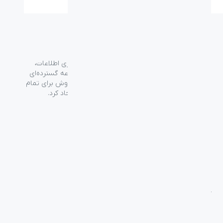
گروه فراسو با بیش از ۳۵ سال تجربه در حوزه فناوری اطلاعات،
شرکت اسپیرو را در سال ۱۳۸۹ به منظور ارائه مجموعه گسترده‌ای
از خدمات واردات، توزیع، فروش و خدمات پس از فروش برای تمام
محصولات مصرفی الکترونیک و رایانه‌ای در ایران ایجاد کرد.
دسترسی‌ سریع
سوالات متداول
از کجا بخرم
نظرسنجی و ثبت شکایت
بلاگ
درباره اسپیرو
تماس با ما
آموزشی
بررسی محصولات
فناوری