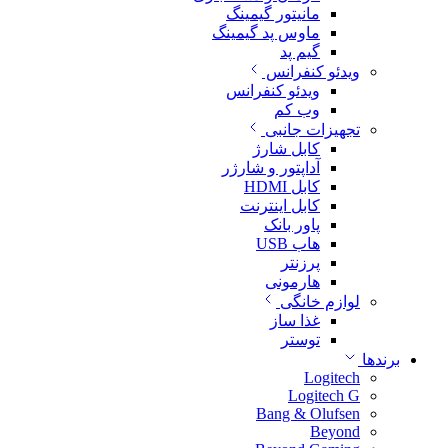
مانیتور گیمینگ
ماوس پد گیمینگ
گیم پد
ویدئو کنفرانس
ویدئو کنفرانس
وب کم
تجهیزات جانبی
کابل شارژ
آداپتور و شارژر
کابل HDMI
کابل اینترنت
پاور بانک
هاب USB
پرزنتر
هارمونی
لوازم خانگی
غذا ساز
توستر
برندها
Logitech
Logitech G
Bang & Olufsen
Beyond