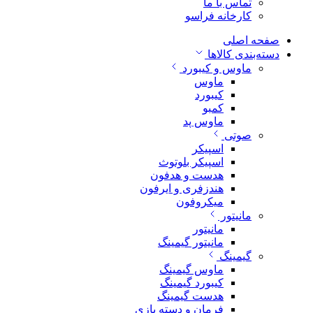
تماس با ما
کارخانه فراسو
صفحه اصلی
دسته‌بندی کالاها
ماوس و کیبورد
ماوس
کیبورد
کمبو
ماوس پد
صوتی
اسپیکر
اسپیکر بلوتوث
هدست و هدفون
هندزفری و ایرفون
میکروفون
مانیتور
مانیتور
مانیتور گیمینگ
گیمینگ
ماوس گیمینگ
کیبورد گیمینگ
هدست گیمینگ
فرمان و دسته بازی