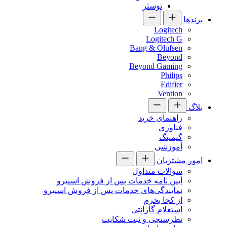
توستر
برندها
Logitech
Logitech G
Bang & Olufsen
Beyond
Beyond Gaming
Philips
Edifier
Vention
بلاگ
راهنمای خرید
فناوری
گیمینگ
آموزشی
امور مشتریان
سوالات متداول
آیین نامه خدمات پس از فروش اسپیرو
نمایندگی‌های خدمات پس از فروش اسپیرو
از کجا بخرم
استعلام گارانتی
نظرسنجی و ثبت شکایت