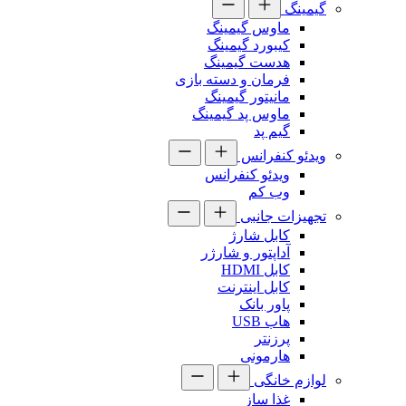
گیمینگ
ماوس گیمینگ
کیبورد گیمینگ
هدست گیمینگ
فرمان و دسته بازی
مانیتور گیمینگ
ماوس پد گیمینگ
گیم پد
ویدئو کنفرانس
ویدئو کنفرانس
وب کم
تجهیزات جانبی
کابل شارژ
آداپتور و شارژر
کابل HDMI
کابل اینترنت
پاور بانک
هاب USB
پرزنتر
هارمونی
لوازم خانگی
غذا ساز