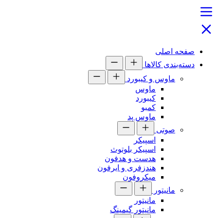
صفحه اصلی
دسته‌بندی کالاها
ماوس و کیبورد
ماوس
کیبورد
کمبو
ماوس پد
صوتی
اسپیکر
اسپیکر بلوتوث
هدست و هدفون
هندزفری و ایرفون
میکروفون
مانیتور
مانیتور
مانیتور گیمینگ