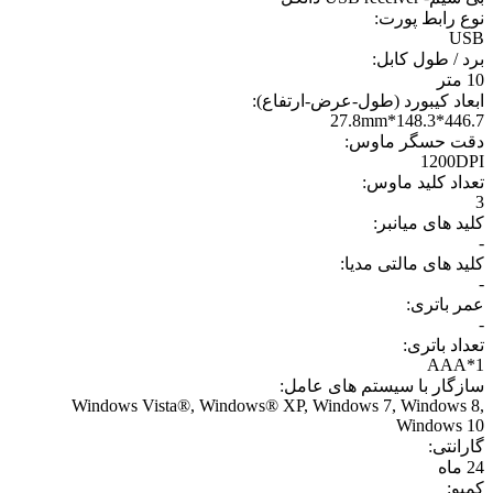
نوع رابط پورت:
USB
برد / طول کابل:
10 متر
ابعاد کیبورد (طول-عرض-ارتفاع):
446.7*148.3*27.8mm
دقت حسگر ماوس:
1200DPI
تعداد کلید ماوس:
3
کلید های میانبر:
-
کلید های مالتی مدیا:
-
عمر باتری:
-
تعداد باتری:
1*AAA
سازگار با سیستم های عامل:
Windows Vista®, Windows® XP, Windows 7, Windows 8,
Windows 10
گارانتی:
24 ماه
کمبو: