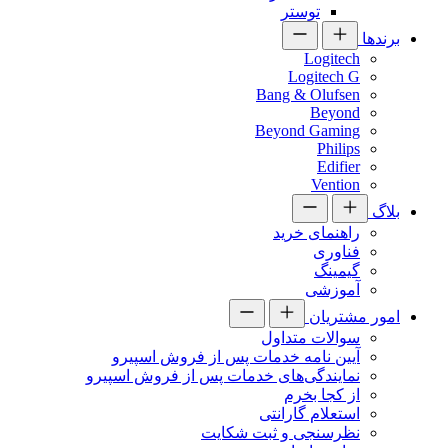
توستر
برندها
Logitech
Logitech G
Bang & Olufsen
Beyond
Beyond Gaming
Philips
Edifier
Vention
بلاگ
راهنمای خرید
فناوری
گیمینگ
آموزشی
امور مشتریان
سوالات متداول
آیین نامه خدمات پس از فروش اسپیرو
نمایندگی‌های خدمات پس از فروش اسپیرو
از کجا بخرم
استعلام گارانتی
نظرسنجی و ثبت شکایت