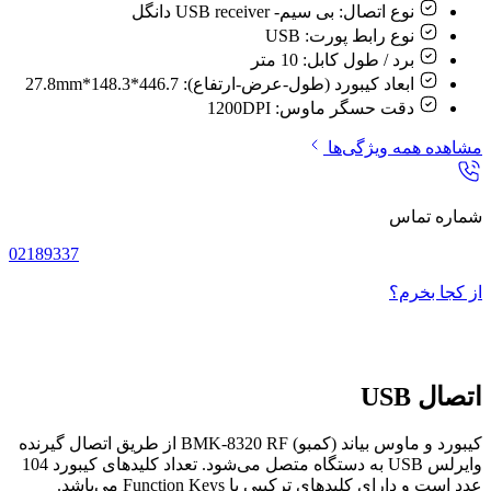
نوع اتصال:
بی سیم- USB receiver دانگل
نوع رابط پورت:
USB
برد / طول کابل:
10 متر
ابعاد کیبورد (طول-عرض-ارتفاع):
446.7*148.3*27.8mm
دقت حسگر ماوس:
1200DPI
مشاهده همه ویژگی‌ها
شماره تماس
02189337
از کجا بخرم؟
اتصال USB
کیبورد و ماوس بیاند (کمبو) BMK-8320 RF از طریق اتصال گیرنده
وایرلس USB به دستگاه متصل می‌شود. تعداد کلیدهای کیبورد 104
عدد است و دارای کلیدهای ترکیبی یا Function Keys می‌باشد.