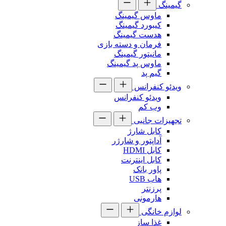
گیمینگ
ماوس گیمینگ
کیبورد گیمینگ
هدست گیمینگ
فرمان و دسته بازی
مانیتور گیمینگ
ماوس پد گیمینگ
گیم پد
ویدئو کنفرانس
ویدئو کنفرانس
وب کم
تجهیزات جانبی
کابل شارژ
آداپتور و شارژر
کابل HDMI
کابل اینترنت
پاور بانک
هاب USB
پرزنتر
هارمونی
لوازم خانگی
غذا ساز