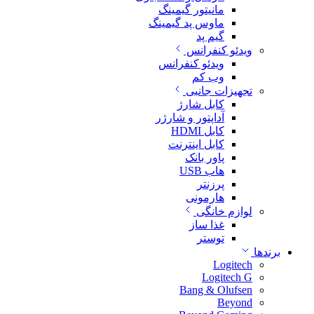
مانیتور گیمینگ
ماوس پد گیمینگ
گیم پد
ویدئو کنفرانس
ویدئو کنفرانس
وب کم
تجهیزات جانبی
کابل شارژ
آداپتور و شارژر
کابل HDMI
کابل اینترنت
پاور بانک
هاب USB
پرزنتر
هارمونی
لوازم خانگی
غذا ساز
توستر
برندها
Logitech
Logitech G
Bang & Olufsen
Beyond