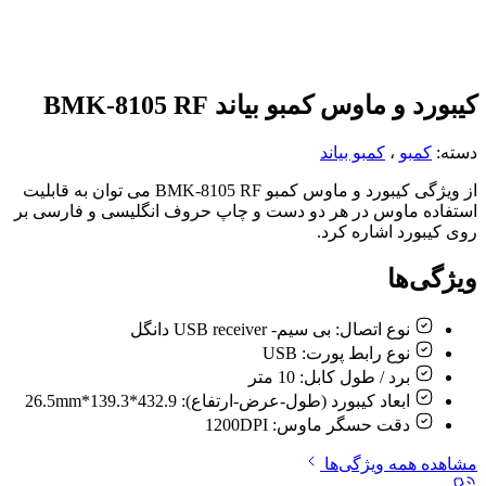
کیبورد و ماوس کمبو بیاند BMK-8105 RF
دسته:
کمبو
،
کمبو بیاند
از ویژگی کیبورد و ماوس کمبو BMK-8105 RF می توان به قابلیت
استفاده ماوس در هر دو دست و چاپ حروف انگلیسی و فارسی بر
روی کیبورد اشاره کرد.
ویژگی‌ها
نوع اتصال:
بی سیم- USB receiver دانگل
نوع رابط پورت:
USB
برد / طول کابل:
10 متر
ابعاد کیبورد (طول-عرض-ارتفاع):
432.9*139.3*26.5mm
دقت حسگر ماوس:
1200DPI
مشاهده همه ویژگی‌ها