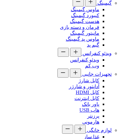
گیمینگ
ماوس گیمینگ
کیبورد گیمینگ
هدست گیمینگ
فرمان و دسته بازی
مانیتور گیمینگ
ماوس پد گیمینگ
گیم پد
ویدئو کنفرانس
ویدئو کنفرانس
وب کم
تجهیزات جانبی
کابل شارژ
آداپتور و شارژر
کابل HDMI
کابل اینترنت
پاور بانک
هاب USB
پرزنتر
هارمونی
لوازم خانگی
غذا ساز