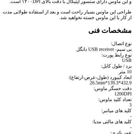
و این ماوس دارای سنسور اپتیکال با دقت بالای ۱۲۰۰DPI است.
طراحی این ماوس بسیار راحت است و بعد از استفاده طولانی مدت
از کار با این ماوس خسته نخواهید شد.
مشخصات فنی
نوع اتصال:
بی سیم- USB receiver دانگل
نوع رابط پورت:
USB
برد / طول کابل:
10 متر
ابعاد کیبورد (طول-عرض-ارتفاع):
432.9*139.3*26.5mm
دقت حسگر ماوس:
1200DPI
تعداد کلید ماوس:
3
کلید های میانبر:
-
کلید های مالتی مدیا:
-
عمر باتری: