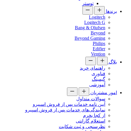
توستر
برندها
Logitech
Logitech G
Bang & Olufsen
Beyond
Beyond Gaming
Philips
Edifier
Vention
بلاگ
راهنمای خرید
فناوری
گیمینگ
آموزشی
امور مشتریان
سوالات متداول
آیین نامه خدمات پس از فروش اسپیرو
نمایندگی‌های خدمات پس از فروش اسپیرو
از کجا بخرم
استعلام گارانتی
نظرسنجی و ثبت شکایت