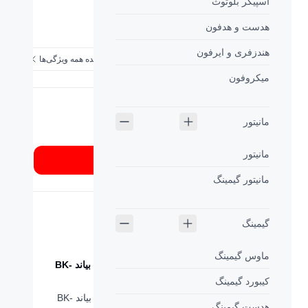
اسپیکر بلوتوث
کلید های مالتی مدیا:
دارد
هدست و هدفون
کلید های میانبر:
دارد
هندزفری و ایرفون
مشاهده همه ویژگی‌ها
میکروفون
شماره تماس
مانیتور
02189337
مانیتور
از کجا بخرم؟
مانیتور گیمینگ
گیمینگ
ماوس گیمینگ
کیبورد USB بیاند BK-
کیبورد گیمینگ
6161
کیبورد USB بیاند BK-
هدست گیمینگ