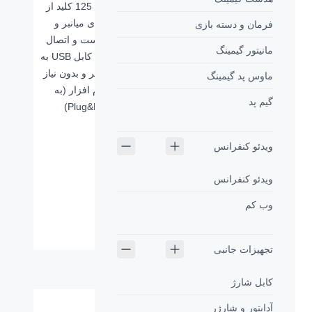
6161 دارای 125 کلید از
جمله کلیدهای میانبر و
فرمان و دسته بازی
مالتی‌مدیا است و اتصال
مانیتور گیمینگ
آن از طریق کابل USB به
طول 1.5 متر و بدون نیاز
ماوس پد گیمینگ
به نصب نرم افزار (به
گیم پد
صورت Plug&Play)
می‌باشد.
ویدئو کنفرانس
ویدئو کنفرانس
وب کم
مشخصات فنی
نوع اتصال:
کابل - USB
تجهیزات جانبی
ابعاد میلی متر
479.5*214*30.5mm
(طول-عرض-ارتفاع):
کابل شارژ
وزن (گرم):
820g
آداپتور و شارژر