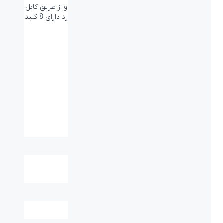
کیبورد USB بیاند FCR-4400 دارای 105 کلید است و از طریق کابل
USB به دستگاه متصل می شود. همچنین این کیبورد دارای 8 کلید
میانبر است.
مشخصات فنی
نوع اتصال:
کابل - USB
برد / طول کابل:
۱.۳۵ متر
ابعاد میلی متر
۴۴۵*۱۶۰*۲۶
(طول-عرض-ارتفاع):
وزن (گرم):
۵۶۵
کلید های میانبر:
دارد