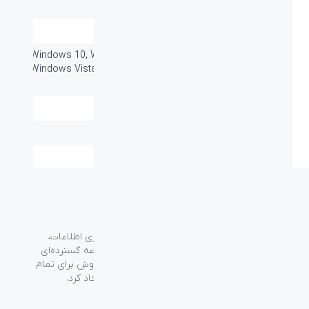
کلید های مالتی مدیا:
دارد
دکمه روشن خاموش:
-
سازگار با سیستم
Windows 10, Windows 8, Windows 7,
های عامل:
Windows Vista, Windows XP, Mac OS
X, Linux
گارانتی:
۲۴ ماه
سایر قابلیت ها:
-
گروه فراسو با بیش از ۳۵ سال تجربه در حوزه فناوری اطلاعات،
شرکت اسپیرو را در سال ۱۳۸۹ به منظور ارائه مجموعه گسترده‌ای
از خدمات واردات، توزیع، فروش و خدمات پس از فروش برای تمام
محصولات مصرفی الکترونیک و رایانه‌ای در ایران ایجاد کرد.