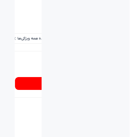
ابعاد میلی متر (طول-عرض-ارتفاع):
۴۴۵*۱۶۰*۲۶
وزن (گرم):
۵۶۵
کلید های میانبر:
دارد
مشاهده همه ویژگی‌ها
شماره تماس
۰۲۱۸۹۳۳۷
از کجا بخرم؟
کیبورد USB بیاند FCR-4400