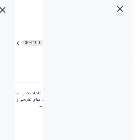
خانه
»
محصولات
»
کیبورد USB بیاند FCR-4400
کیبورد USB بیاند FCR-4400
دسته:
بدون دسته‌بندی
کیبورد USB بیاند FCR-4400 دارای 105 کلید است. کلمات چاپ شده
فارسی بر روی کیبورد می تواند برای کسانی که کلید های فارسی را
حفظ نیستند، کمک بسیار خوبی در هنگام تایپ باشد.
ویژگی‌ها
نوع اتصال:
کابل - USB
برد / طول کابل:
۱.۳۵ متر