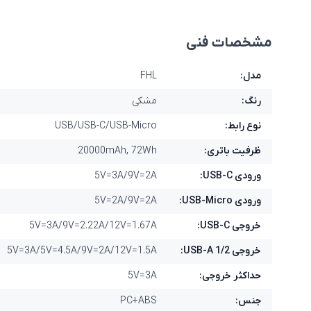
مشخصات فنی
مدل:
FHL
رنگ:
مشکی
نوع رابط:
USB/USB-C/USB-Micro
ظرفیت باتری:
20000mAh, 72Wh
ورودی USB-C:
5V=3A/9V=2A
ورودی USB-Micro:
5V=2A/9V=2A
خروجی USB-C:
5V=3A/9V=2.22A/12V=1.67A
خروجی USB-A 1/2:
5V=3A/5V=4.5A/9V=2A/12V=1.5A
حداکثر خروجی:
5V=3A
جنس:
PC+ABS