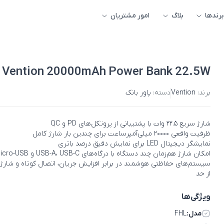
برندها
بلاگ
امور مشتریان
Vention 20000mAh Power Bank 22.5W
برند:
Vention
دسته:
پاور بانک
شارژ سریع ۲۲.۵ وات با پشتیبانی از پروتکل‌های PD و QC
ظرفیت واقعی ۲۰۰۰۰ میلی‌آمپرساعت برای چندین بار شارژ کامل
نمایشگر دیجیتال LED برای نمایش دقیق درصد باتری
امکان شارژ هم‌زمان چند دستگاه با درگاه‌های USB-A، USB-C و Micro-USB
سیستم‌های حفاظتی هوشمند در برابر افزایش جریان، اتصال کوتاه و شارژ
از حد
ویژگی‌ها
مدل:
FHL