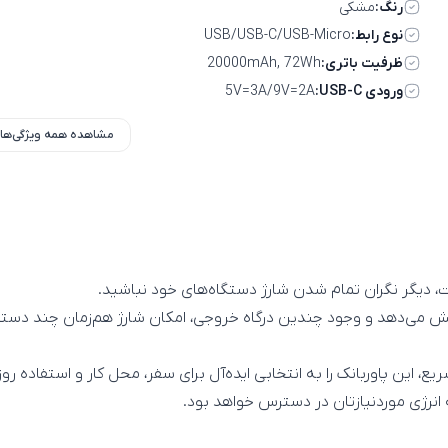
رنگ:
مشکی
نوع رابط:
USB/USB-C/USB-Micro
ظرفیت باتری:
20000mAh, 72Wh
ورودی USB-C:
5V=3A/9V=2A
مشاهده همه ویژگی‌ها
یع، این پاوربانک را به انتخابی ایده‌آل برای سفر، محل کار و استفاده ر
انرژی موردنیازتان در دسترس خواهد بود.