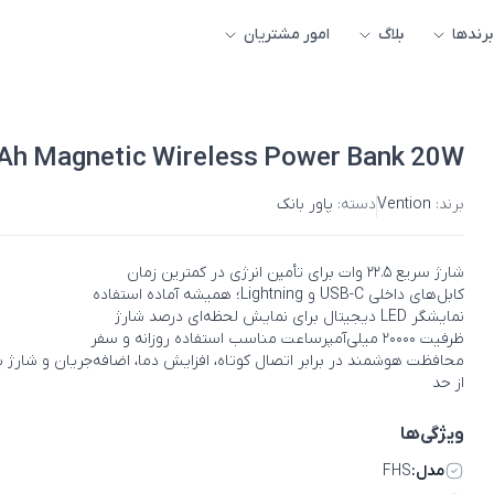
برندها
بلاگ
امور مشتریان
Ah Magnetic Wireless Power Bank 20W
برند:
Vention
دسته:
پاور بانک
شارژ سریع ۲۲.۵ وات برای تأمین انرژی در کمترین زمان
کابل‌های داخلی USB-C و Lightning؛ همیشه آماده استفاده
نمایشگر LED دیجیتال برای نمایش لحظه‌ای درصد شارژ
ظرفیت ۲۰۰۰۰ میلی‌آمپرساعت مناسب استفاده روزانه و سفر
محافظت هوشمند در برابر اتصال کوتاه، افزایش دما، اضافه‌جریان و شارژ
از حد
ویژگی‌ها
مدل:
FHS