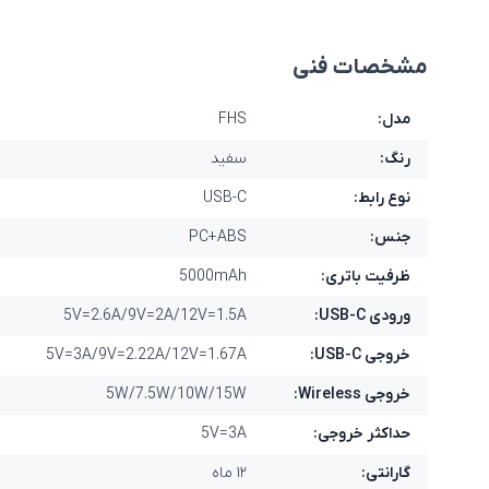
مشخصات فنی
مدل:
FHS
رنگ:
سفید
نوع رابط:
USB-C
جنس:
PC+ABS
ظرفیت باتری:
5000mAh
ورودی USB-C:
5V=2.6A/9V=2A/12V=1.5A
خروجی USB-C:
5V=3A/9V=2.22A/12V=1.67A
خروجی Wireless:
5W/7.5W/10W/15W
حداکثر خروجی:
5V=3A
گارانتی:
۱۲ ماه