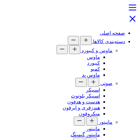
صفحه اصلی
دسته‌بندی کالاها
ماوس و کیبورد
ماوس
کیبورد
کمبو
ماوس پد
صوتی
اسپیکر
اسپیکر بلوتوث
هدست و هدفون
هندزفری و ایرفون
میکروفون
مانیتور
مانیتور
مانیتور گیمینگ