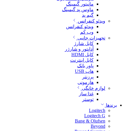
مانیتور گیمینگ
ماوس پد گیمینگ
گیم پد
ویدئو کنفرانس
ویدئو کنفرانس
وب کم
تجهیزات جانبی
کابل شارژ
آداپتور و شارژر
کابل HDMI
کابل اینترنت
پاور بانک
هاب USB
پرزنتر
هارمونی
لوازم خانگی
غذا ساز
توستر
برندها
Logitech
Logitech G
Bang & Olufsen
Beyond