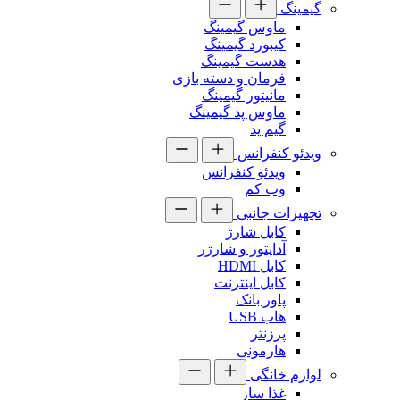
گیمینگ
ماوس گیمینگ
کیبورد گیمینگ
هدست گیمینگ
فرمان و دسته بازی
مانیتور گیمینگ
ماوس پد گیمینگ
گیم پد
ویدئو کنفرانس
ویدئو کنفرانس
وب کم
تجهیزات جانبی
کابل شارژ
آداپتور و شارژر
کابل HDMI
کابل اینترنت
پاور بانک
هاب USB
پرزنتر
هارمونی
لوازم خانگی
غذا ساز