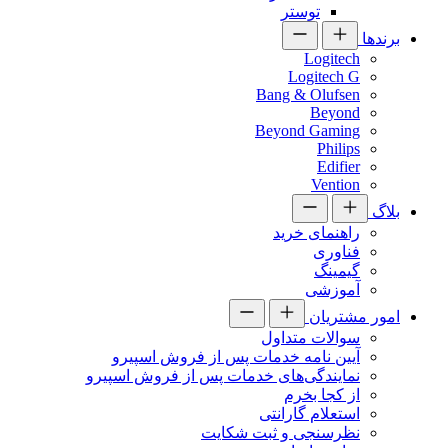
توستر
برندها
Logitech
Logitech G
Bang & Olufsen
Beyond
Beyond Gaming
Philips
Edifier
Vention
بلاگ
راهنمای خرید
فناوری
گیمینگ
آموزشی
امور مشتریان
سوالات متداول
آیین نامه خدمات پس از فروش اسپیرو
نمایندگی‌های خدمات پس از فروش اسپیرو
از کجا بخرم
استعلام گارانتی
نظرسنجی و ثبت شکایت