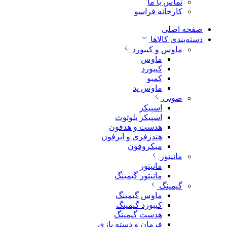
تماس با ما
کارخانه فراسو
صفحه اصلی
دسته‌بندی کالاها
ماوس و کیبورد
ماوس
کیبورد
کمبو
ماوس پد
صوتی
اسپیکر
اسپیکر بلوتوث
هدست و هدفون
هندزفری و ایرفون
میکروفون
مانیتور
مانیتور
مانیتور گیمینگ
گیمینگ
ماوس گیمینگ
کیبورد گیمینگ
هدست گیمینگ
فرمان و دسته بازی