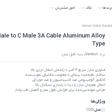
برندها
بلاگ
امور مشتریان
Vention Cotton Braide
ale to C Male 3A Cable Aluminum Alloy
Type
برند:
Vention
دسته:
کابل شارژ
فناوری شارژ سریع ۳ آمپر با راندمان انتقال انرژی بالا
ساختار بافته‌شده پنبه‌ای با مقاومت مکانیکی تقویت‌شده
کانکتور آلومینیومی ضد اکسیداسیون و ضد خوردگی
انتقال همزمان شارژ و دیتا با پایداری سیگنال بالا
طراحی مهندسی‌شده برای افزایش طول عمر و کاهش افت ولتاژ
ویژگی‌ها
مدل:
COD