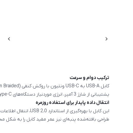
ترکیب دوام و سرعت
کابل USB-A به USB-C ونتیون با روکش کنفی (Cotton Braided) و کانکتورهای آلومینیومی، مقاومت بالایی در برابر کشیدگی و گره‌خوردگی دارد.
پشتیبانی از شارژ 3 آمپر، انرژی موردنیاز دستگاه‌های Type-C را با سرعت و پایداری بالا تأمین می‌کند.
انتقال داده پایدار برای استفاده روزمره
این کابل با بهره‌گیری از استاندارد USB 2.0، انتقال اطلاعات را با سرعت 480Mbps انجام می‌دهد و برای شارژ و همگام‌سازی انواع گوشی، تبلت و پاوربانک مجهز به USB-C ایده‌آل است.
طراحی بافته‌شده پنبه‌ای نیز عمر مفید کابل را به شکل 