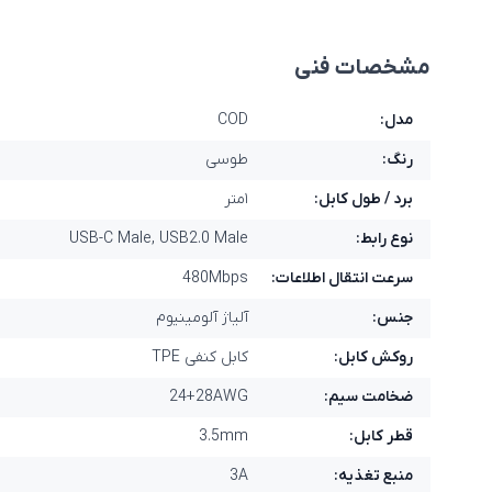
مشخصات فنی
مدل:
COD
رنگ:
طوسی
برد / طول کابل:
۱متر
نوع رابط:
USB-C Male, USB2.0 Male
سرعت انتقال اطلاعات:
480Mbps
جنس:
آلیاژ آلومینیوم
روکش کابل:
کابل کنفی TPE
ضخامت سیم:
24+28AWG
قطر کابل:
3.5mm
منبع تغذیه:
3A