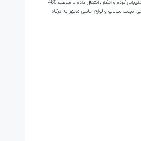
این کابل از شارژ سریع 3 آمپر پشتیبانی کرده و امکان انتقال داده با سرعت 480
شی، تبلت، لپ‌تاپ و لوازم جانبی مجهز به درگاه