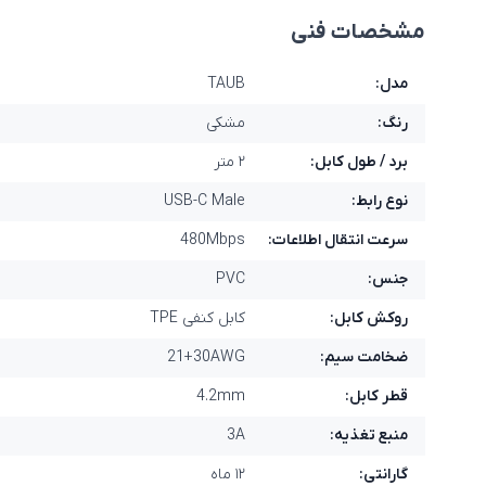
مشخصات فنی
مدل:
TAUB
رنگ:
مشکی
برد / طول کابل:
۲ متر
نوع رابط:
USB-C Male
سرعت انتقال اطلاعات:
480Mbps
جنس:
PVC
روکش کابل:
کابل کنفی TPE
ضخامت سیم:
21+30AWG
قطر کابل:
4.2mm
منبع تغذیه:
3A
گارانتی:
۱۲ ماه