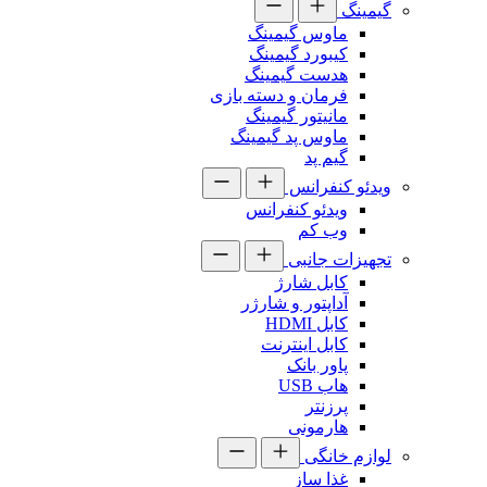
گیمینگ
ماوس گیمینگ
کیبورد گیمینگ
هدست گیمینگ
فرمان و دسته بازی
مانیتور گیمینگ
ماوس پد گیمینگ
گیم پد
ویدئو کنفرانس
ویدئو کنفرانس
وب کم
تجهیزات جانبی
کابل شارژ
آداپتور و شارژر
کابل HDMI
کابل اینترنت
پاور بانک
هاب USB
پرزنتر
هارمونی
لوازم خانگی
غذا ساز