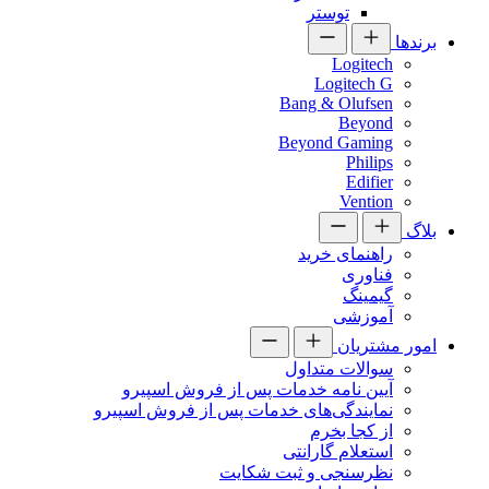
توستر
برندها
Logitech
Logitech G
Bang & Olufsen
Beyond
Beyond Gaming
Philips
Edifier
Vention
بلاگ
راهنمای خرید
فناوری
گیمینگ
آموزشی
امور مشتریان
سوالات متداول
آیین نامه خدمات پس از فروش اسپیرو
نمایندگی‌های خدمات پس از فروش اسپیرو
از کجا بخرم
استعلام گارانتی
نظرسنجی و ثبت شکایت