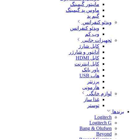
مانیتور گیمینگ
ماوس پد گیمینگ
گیم پد
ویدئو کنفرانس
ویدئو کنفرانس
وب کم
تجهیزات جانبی
کابل شارژ
آداپتور و شارژر
کابل HDMI
کابل اینترنت
پاور بانک
هاب USB
پرزنتر
هارمونی
لوازم خانگی
غذا ساز
توستر
برندها
Logitech
Logitech G
Bang & Olufsen
Beyond