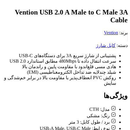
Vention USB 2.0 A Male to C Male 3A
Cable
برند:
Vention
دسته:
کابل شارژ
پشتیبانی از شارژ سریع 3A برای دستگاه‌های USB-C
سرعت انتقال داده تا 480Mbps مطابق استاندارد USB 2.0
هادی مسی قلع‌اندود با مقاومت پایین و راندمان بالا
شیلد چندلایه ضد تداخل الکترومغناطیسی (EMI)
روکش PVC انعطاف‌پذیر با مقاومت بالا در برابر خم‌شدگی و
سایش
ویژگی‌ها
مدل:
CTH
رنگ:
مشکی
برد / طول کابل:
3 متر
نوع رابط:
USB-A Male, USB-C Male