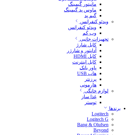
مانیتور گیمینگ
ماوس پد گیمینگ
گیم پد
ویدئو کنفرانس
ویدئو کنفرانس
وب کم
تجهیزات جانبی
کابل شارژ
آداپتور و شارژر
کابل HDMI
کابل اینترنت
پاور بانک
هاب USB
پرزنتر
هارمونی
لوازم خانگی
غذا ساز
توستر
برندها
Logitech
Logitech G
Bang & Olufsen
Beyond