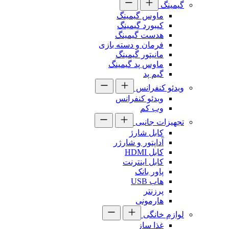
گیمینگ
ماوس گیمینگ
کیبورد گیمینگ
هدست گیمینگ
فرمان و دسته بازی
مانیتور گیمینگ
ماوس پد گیمینگ
گیم پد
ویدئو کنفرانس
ویدئو کنفرانس
وب کم
تجهیزات جانبی
کابل شارژ
آداپتور و شارژر
کابل HDMI
کابل اینترنت
پاور بانک
هاب USB
پرزنتر
هارمونی
لوازم خانگی
غذا ساز