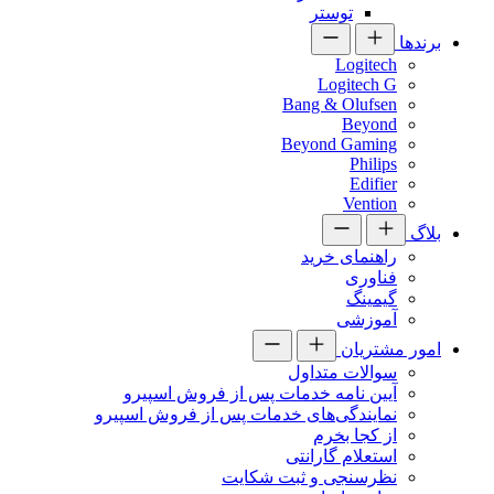
توستر
برندها
Logitech
Logitech G
Bang & Olufsen
Beyond
Beyond Gaming
Philips
Edifier
Vention
بلاگ
راهنمای خرید
فناوری
گیمینگ
آموزشی
امور مشتریان
سوالات متداول
آیین نامه خدمات پس از فروش اسپیرو
نمایندگی‌های خدمات پس از فروش اسپیرو
از کجا بخرم
استعلام گارانتی
نظرسنجی و ثبت شکایت