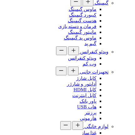
گیمینگ
ماوس گیمینگ
کیبورد گیمینگ
هدست گیمینگ
فرمان و دسته بازی
مانیتور گیمینگ
ماوس پد گیمینگ
گیم پد
ویدئو کنفرانس
ویدئو کنفرانس
وب کم
تجهیزات جانبی
کابل شارژ
آداپتور و شارژر
کابل HDMI
کابل اینترنت
پاور بانک
هاب USB
پرزنتر
هارمونی
لوازم خانگی
غذا ساز