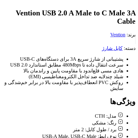
Vention USB 2.0 A Male to C Male 3A
Cable
برند:
Vention
دسته:
کابل شارژ
پشتیبانی از شارژ سریع 3A برای دستگاه‌های USB-C
سرعت انتقال داده تا 480Mbps مطابق استاندارد USB 2.0
هادی مسی قلع‌اندود با مقاومت پایین و راندمان بالا
شیلد چندلایه ضد تداخل الکترومغناطیسی (EMI)
روکش PVC انعطاف‌پذیر با مقاومت بالا در برابر خم‌شدگی و
سایش
ویژگی‌ها
مدل:
CTH
رنگ:
مشکی
برد / طول کابل:
2 متر
نوع رابط:
USB-A Male, USB-C Male