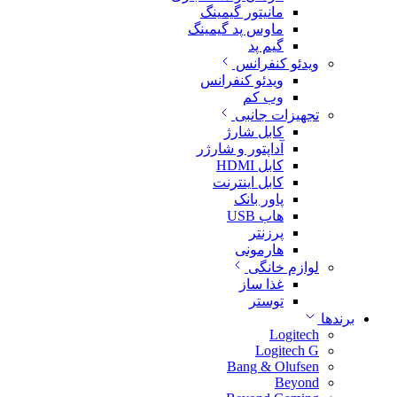
مانیتور گیمینگ
ماوس پد گیمینگ
گیم پد
ویدئو کنفرانس
ویدئو کنفرانس
وب کم
تجهیزات جانبی
کابل شارژ
آداپتور و شارژر
کابل HDMI
کابل اینترنت
پاور بانک
هاب USB
پرزنتر
هارمونی
لوازم خانگی
غذا ساز
توستر
برندها
Logitech
Logitech G
Bang & Olufsen
Beyond