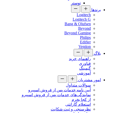
توستر
برندها
Logitech
Logitech G
Bang & Olufsen
Beyond
Beyond Gaming
Philips
Edifier
Vention
بلاگ
راهنمای خرید
فناوری
گیمینگ
آموزشی
امور مشتریان
سوالات متداول
آیین نامه خدمات پس از فروش اسپیرو
نمایندگی‌های خدمات پس از فروش اسپیرو
از کجا بخرم
استعلام گارانتی
نظرسنجی و ثبت شکایت