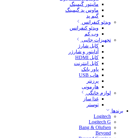
مانیتور گیمینگ
ماوس پد گیمینگ
گیم پد
ویدئو کنفرانس
ویدئو کنفرانس
وب کم
تجهیزات جانبی
کابل شارژ
آداپتور و شارژر
کابل HDMI
کابل اینترنت
پاور بانک
هاب USB
پرزنتر
هارمونی
لوازم خانگی
غذا ساز
توستر
برندها
Logitech
Logitech G
Bang & Olufsen
Beyond