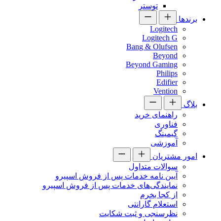
توستر
برندها
Logitech
Logitech G
Bang & Olufsen
Beyond
Beyond Gaming
Philips
Edifier
Vention
بلاگ
راهنمای خرید
فناوری
گیمینگ
آموزشی
امور مشتریان
سوالات متداول
آیین نامه خدمات پس از فروش اسپیرو
نمایندگی‌های خدمات پس از فروش اسپیرو
از کجا بخرم
استعلام گارانتی
نظرسنجی و ثبت شکایت