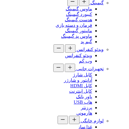
گیمینگ
ماوس گیمینگ
کیبورد گیمینگ
هدست گیمینگ
فرمان و دسته بازی
مانیتور گیمینگ
ماوس پد گیمینگ
گیم پد
ویدئو کنفرانس
ویدئو کنفرانس
وب کم
تجهیزات جانبی
کابل شارژ
آداپتور و شارژر
کابل HDMI
کابل اینترنت
پاور بانک
هاب USB
پرزنتر
هارمونی
لوازم خانگی
غذا ساز