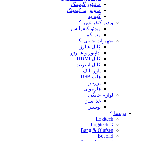
مانیتور گیمینگ
ماوس پد گیمینگ
گیم پد
ویدئو کنفرانس
ویدئو کنفرانس
وب کم
تجهیزات جانبی
کابل شارژ
آداپتور و شارژر
کابل HDMI
کابل اینترنت
پاور بانک
هاب USB
پرزنتر
هارمونی
لوازم خانگی
غذا ساز
توستر
برندها
Logitech
Logitech G
Bang & Olufsen
Beyond