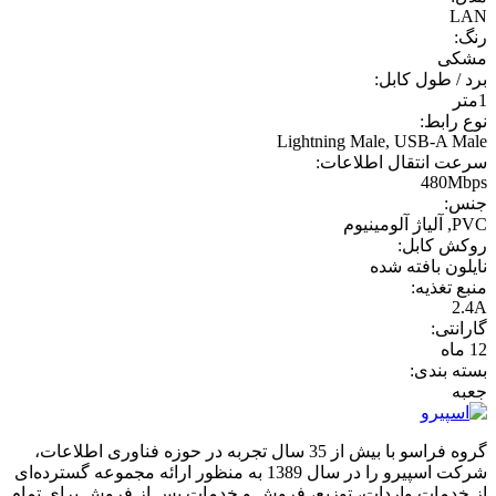
LAN
رنگ:
مشکی
برد / طول کابل:
1متر
نوع رابط:
Lightning Male, USB-A Male
سرعت انتقال اطلاعات:
480Mbps
جنس:
PVC, آلیاژ آلومینیوم
روکش کابل:
نایلون بافته شده
منبع تغذیه:
2.4A
گارانتی:
12 ماه
بسته بندی:
جعبه
گروه فراسو با بیش از 35 سال تجربه در حوزه فناوری اطلاعات،
شرکت اسپیرو را در سال 1389 به منظور ارائه مجموعه گسترده‌ای
از خدمات واردات، توزیع، فروش و خدمات پس از فروش برای تمام