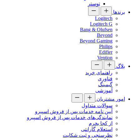
توستر
برندها
Logitech
Logitech G
Bang & Olufsen
Beyond
Beyond Gaming
Philips
Edifier
Vention
بلاگ
راهنمای خرید
فناوری
گیمینگ
آموزشی
امور مشتریان
سوالات متداول
آیین نامه خدمات پس از فروش اسپیرو
نمایندگی‌های خدمات پس از فروش اسپیرو
از کجا بخرم
استعلام گارانتی
نظرسنجی و ثبت شکایت