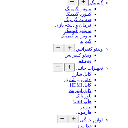
گیمینگ
ماوس گیمینگ
کیبورد گیمینگ
هدست گیمینگ
فرمان و دسته بازی
مانیتور گیمینگ
ماوس پد گیمینگ
گیم پد
ویدئو کنفرانس
ویدئو کنفرانس
وب کم
تجهیزات جانبی
کابل شارژ
آداپتور و شارژر
کابل HDMI
کابل اینترنت
پاور بانک
هاب USB
پرزنتر
هارمونی
لوازم خانگی
غذا ساز