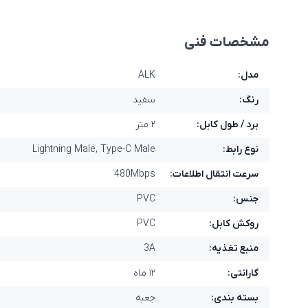
مشخصات فنی
مدل:
ALK
رنگ:
سفید
برد / طول کابل:
۲ متر
نوع رابط:
Lightning Male, Type-C Male
سرعت انتقال اطلاعات:
480Mbps
جنس:
PVC
روکش کابل:
PVC
منبع تغذیه:
3A
گارانتی:
۱۲ ماه
بسته بندی:
جعبه