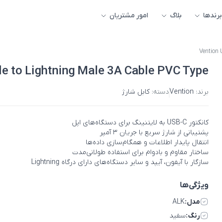
برندها
بلاگ
امور مشتریان
Vention 
e to Lightning Male 3A Cable PVC Type
برند:
Vention
دسته:
کابل شارژ
کانکتور USB-C به لایتنینگ برای دستگاه‌های اپل
پشتیبانی از شارژ سریع با جریان ۳ آمپر
انتقال پایدار اطلاعات و همگام‌سازی داده‌ها
ساختار مقاوم و بادوام برای استفاده طولانی‌مدت
سازگار با آیفون، آیپد و سایر دستگاه‌های دارای درگاه Lightning
ویژگی‌ها
مدل:
ALK
رنگ:
سفید