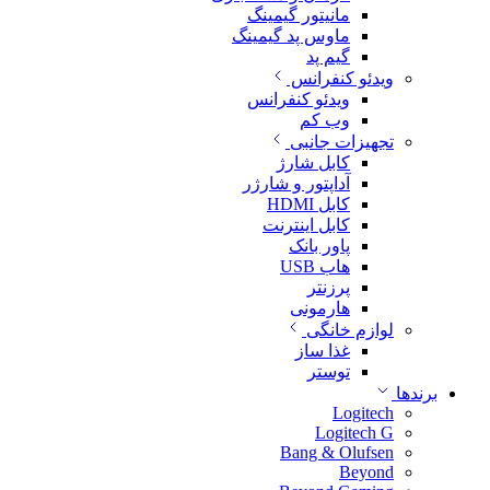
مانیتور گیمینگ
ماوس پد گیمینگ
گیم پد
ویدئو کنفرانس
ویدئو کنفرانس
وب کم
تجهیزات جانبی
کابل شارژ
آداپتور و شارژر
کابل HDMI
کابل اینترنت
پاور بانک
هاب USB
پرزنتر
هارمونی
لوازم خانگی
غذا ساز
توستر
برندها
Logitech
Logitech G
Bang & Olufsen
Beyond