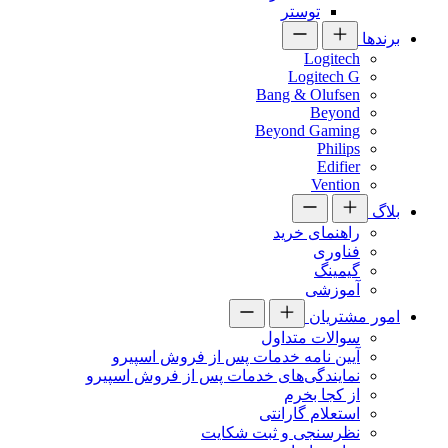
توستر
برندها
Logitech
Logitech G
Bang & Olufsen
Beyond
Beyond Gaming
Philips
Edifier
Vention
بلاگ
راهنمای خرید
فناوری
گیمینگ
آموزشی
امور مشتریان
سوالات متداول
آیین نامه خدمات پس از فروش اسپیرو
نمایندگی‌های خدمات پس از فروش اسپیرو
از کجا بخرم
استعلام گارانتی
نظرسنجی و ثبت شکایت