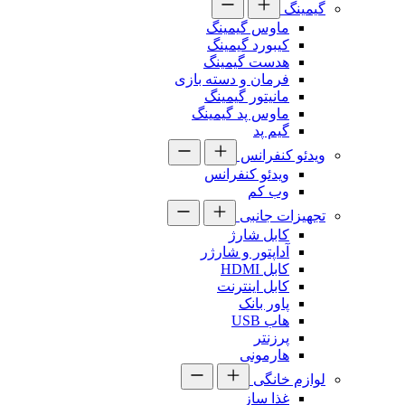
گیمینگ
ماوس گیمینگ
کیبورد گیمینگ
هدست گیمینگ
فرمان و دسته بازی
مانیتور گیمینگ
ماوس پد گیمینگ
گیم پد
ویدئو کنفرانس
ویدئو کنفرانس
وب کم
تجهیزات جانبی
کابل شارژ
آداپتور و شارژر
کابل HDMI
کابل اینترنت
پاور بانک
هاب USB
پرزنتر
هارمونی
لوازم خانگی
غذا ساز