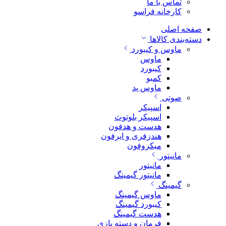
تماس با ما
کارخانه فراسو
صفحه اصلی
دسته‌بندی کالاها
ماوس و کیبورد
ماوس
کیبورد
کمبو
ماوس پد
صوتی
اسپیکر
اسپیکر بلوتوث
هدست و هدفون
هندزفری و ایرفون
میکروفون
مانیتور
مانیتور
مانیتور گیمینگ
گیمینگ
ماوس گیمینگ
کیبورد گیمینگ
هدست گیمینگ
فرمان و دسته بازی