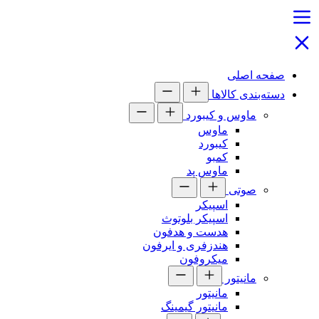
صفحه اصلی
دسته‌بندی کالاها
ماوس و کیبورد
ماوس
کیبورد
کمبو
ماوس پد
صوتی
اسپیکر
اسپیکر بلوتوث
هدست و هدفون
هندزفری و ایرفون
میکروفون
مانیتور
مانیتور
مانیتور گیمینگ