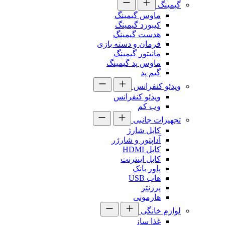
گیمینگ
ماوس گیمینگ
کیبورد گیمینگ
هدست گیمینگ
فرمان و دسته بازی
مانیتور گیمینگ
ماوس پد گیمینگ
گیم پد
ویدئو کنفرانس
ویدئو کنفرانس
وب کم
تجهیزات جانبی
کابل شارژ
آداپتور و شارژر
کابل HDMI
کابل اینترنت
پاور بانک
هاب USB
پرزنتر
هارمونی
لوازم خانگی
غذا ساز