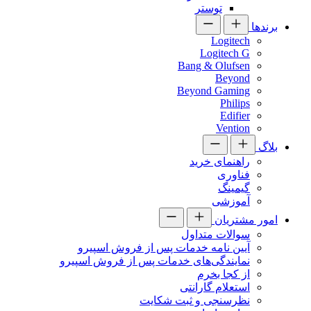
توستر
برندها
Logitech
Logitech G
Bang & Olufsen
Beyond
Beyond Gaming
Philips
Edifier
Vention
بلاگ
راهنمای خرید
فناوری
گیمینگ
آموزشی
امور مشتریان
سوالات متداول
آیین نامه خدمات پس از فروش اسپیرو
نمایندگی‌های خدمات پس از فروش اسپیرو
از کجا بخرم
استعلام گارانتی
نظرسنجی و ثبت شکایت