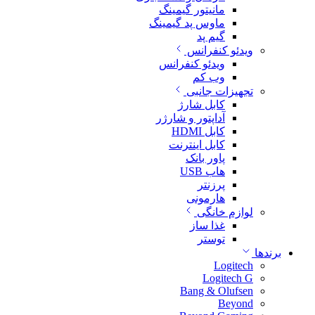
مانیتور گیمینگ
ماوس پد گیمینگ
گیم پد
ویدئو کنفرانس
ویدئو کنفرانس
وب کم
تجهیزات جانبی
کابل شارژ
آداپتور و شارژر
کابل HDMI
کابل اینترنت
پاور بانک
هاب USB
پرزنتر
هارمونی
لوازم خانگی
غذا ساز
توستر
برندها
Logitech
Logitech G
Bang & Olufsen
Beyond