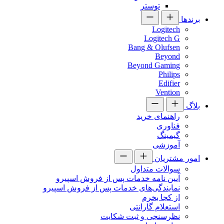
توستر
برندها
Logitech
Logitech G
Bang & Olufsen
Beyond
Beyond Gaming
Philips
Edifier
Vention
بلاگ
راهنمای خرید
فناوری
گیمینگ
آموزشی
امور مشتریان
سوالات متداول
آیین نامه خدمات پس از فروش اسپیرو
نمایندگی‌های خدمات پس از فروش اسپیرو
از کجا بخرم
استعلام گارانتی
نظرسنجی و ثبت شکایت