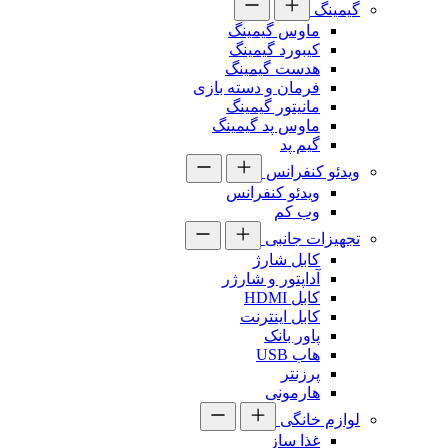
گیمینگ
ماوس گیمینگ
کیبورد گیمینگ
هدست گیمینگ
فرمان و دسته بازی
مانیتور گیمینگ
ماوس پد گیمینگ
گیم پد
ویدئو کنفرانس
ویدئو کنفرانس
وب کم
تجهیزات جانبی
کابل شارژ
آداپتور و شارژر
کابل HDMI
کابل اینترنت
پاور بانک
هاب USB
پرزنتر
هارمونی
لوازم خانگی
غذا ساز