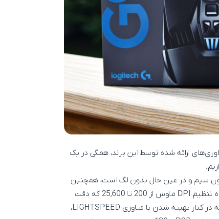
اوری‌های ارائه شده توسط این برند، همگی در یک
ایرلس LIGHTSPEED برای اتصال بدون سیم و در عین حال بدون لگ است، همچنین
از سنسور HERO 25K استفاده می‌کند که علاوه بر بازه گسترده تنظیم DPI ماوس از 200 تا 25,600 که دقت
ردیابی بالایی را به شما می‌دهد، مصرف باتری بسیار کمی دارد که در کنار بهینه شدن با فناوری LIGHTSPEED،