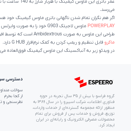
می‌رسد.
اگر هم نگران تمام شدن ناگهانی باتری ماوس گیمینگ خود هستی
POWERPLAY
ماوس لاجیتک G903 خود را به صورت وایرلس در حین بازی، شارژ هم بکنید.
طراحی این ماوس به صورت Ambidextrous است که توسط افراد چپ دست هم قابل استفاده است و 11
ماکرو
قابل تنظیم و ریمپ کردن به کمک نرم‌افزار G HUB دارد.
در ویدئو زیر به آنباکسینگ این ماوس گیمینگ فوق‌العاده می‌پر
دسترسی‌ سر
سوالات متداو
گروه فراسو با بیش از ۳۵ سال تجربه در حوزه
از کجا بخرم
فناوری اطلاعات، شرکت اسپیرو را در سال ۱۳۸۹ به
نظرسنجی و ث
منظور ارائه مجموعه گسترده‌ای از خدمات واردات،
توزیع، فروش و خدمات پس از فروش برای تمام
محصولات مصرفی الکترونیک و رایانه‌ای در ایران
ایجاد کرد.