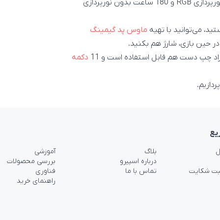
عمر باتری این ماوس گیمینگ با هربار شارژ به 140 ساعت با نورپردازی RGB و 180 ساعت بدون نورپردازی
د، می‌توانید با تهیه
ماوس پد گیمینگ
دکمه
دازیم.
یع
ل
بلاگ
آموزشی
درباره اسپیرو
بررسی محصولات
بت شکایت
تماس با ما
فناوری
راهنمای خرید