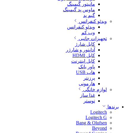
مانیتور گیمینگ
ماوس پد گیمینگ
گیم پد
ویدئو کنفرانس
ویدئو کنفرانس
وب کم
تجهیزات جانبی
کابل شارژ
آداپتور و شارژر
کابل HDMI
کابل اینترنت
پاور بانک
هاب USB
پرزنتر
هارمونی
لوازم خانگی
غذا ساز
توستر
برندها
Logitech
Logitech G
Bang & Olufsen
Beyond