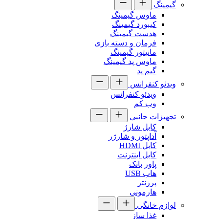
گیمینگ
ماوس گیمینگ
کیبورد گیمینگ
هدست گیمینگ
فرمان و دسته بازی
مانیتور گیمینگ
ماوس پد گیمینگ
گیم پد
ویدئو کنفرانس
ویدئو کنفرانس
وب کم
تجهیزات جانبی
کابل شارژ
آداپتور و شارژر
کابل HDMI
کابل اینترنت
پاور بانک
هاب USB
پرزنتر
هارمونی
لوازم خانگی
غذا ساز