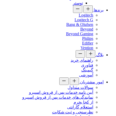
توستر
برندها
Logitech
Logitech G
Bang & Olufsen
Beyond
Beyond Gaming
Philips
Edifier
Vention
بلاگ
راهنمای خرید
فناوری
گیمینگ
آموزشی
امور مشتریان
سوالات متداول
آیین نامه خدمات پس از فروش اسپیرو
نمایندگی‌های خدمات پس از فروش اسپیرو
از کجا بخرم
استعلام گارانتی
نظرسنجی و ثبت شکایت