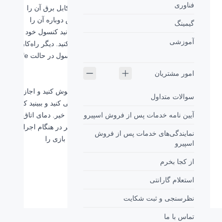
فناوری
اگر PS4 شما به صورت ناگهانی روشن نمی‌شود، کابل برق آن را
حداقل به مدت 30 ثانیه از کنسول جدا کنید و سپس دوباره آن را
گیمینگ
متصل کنید و کنسول را روشن کنید. همچنین می‌توانید کنسول خود را
آموزشی
power-cycling کنید یا کابل‌های برق خود را عوض کنید. دیگر راه‌کارها
تمیز کردن کنسول از گرد و غبار و روشن کردن کنسول در حالت Safe
Mode است.
امور مشتریان
چگونه از داغ کردن PS4 جلوگیری کنیم؟
اگر PS4 شما در هنگام کار داغ کرد؛ ابتدا آن را خاموش کنید و اجازه
سوالات متداول
دهید تا خنک شود. سپس جای کنسول خود را بررسی کنید و ببینید که آیا
آیین نامه خدمات پس از فروش اسپیرو
امکان ایجاد جریان هوا در این موقعیت وجود دارد یا خیر. دمای اتاق را
بررسی کنید، کنسول را از گرد و غبار پاک کنید و اگر در هنگام اجرا
نمایندگی‌های خدمات پس از فروش
بازی خاصی کنسول شما داغ می‌شود، نرم‌افزار آن بازی را
اسپیرو
بروزرسانی کنید.
از کجا بخرم
استعلام گارانتی
نظرسنجی و ثبت شکایت
تماس با ما