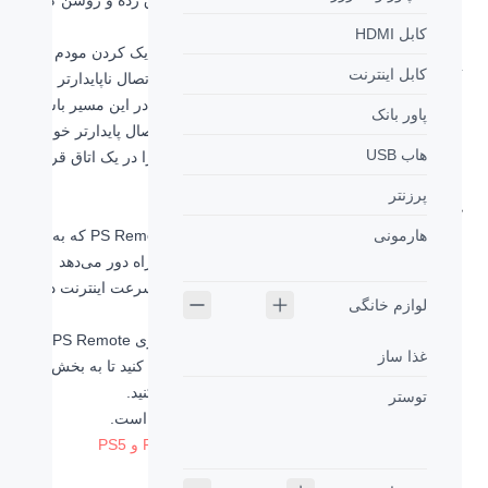
(برای تخلیه کامل الکتریکی) و سپس دوباره به برق زده و روشن کنید.
نزدیک کردن مودم به PS4
کابل HDMI
روش بعدی برای افزایش سرعت اینترنت PS4 نزدیک کردن مودم به
کابل اینترنت
آن است. هرچ فاصله اتصال وایرلس بیشتر باشد، اتصال ناپایدارتر
خواهد شده، خصوصا اگر موانع فیزیکی مانند دیوار در این مسیر باشند.
پاور بانک
هرچه کنسول و مودم به یکدیگر نزدیک‌تر باشند، اتصال پایدارتر خواهد
هاب USB
بود. تلاش کنید تا در صورت امکان کنسول و مودم را در یک اتاق قرار
دهید.
پرزنتر
غیر فعال کردن PS Remote Play
هارمونی
در برخی از مواقع غیر فعال کردن قابلیت PS Remote Play که به
شما امکان بازی کردن بازی‌های PS4 و PS5 را از راه دور می‌دهد
باعث بهتر شدن اتصال شما به اینترنت و افزایش سرعت اینترنت در
لوازم خانگی
PS4 و PS5 می‌شود.
برای غیر فعال کردن این قابلیت به مطلب فعالسازی PS Remote
غذا ساز
Play مراجعه کنید و مراحل فعال کردن آن را دنبال کنید تا به بخش
فعال و غیر فعالسازی آن برسید و آن را غیر فعال کنید.
توستر
روند فعالسازی این قابلیت در PS4 و PS5 متفاوت است.
بیشتر بخوانید:
فعالسازی PS Remote Play در PS4 و PS5
اتصال به نتورک 5 GHz