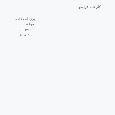
کارخانه فراسو
گروه فراسو با بیش از 35 سال تجربه در حوزه فناوری اطلاعات،
شرکت اسپیرو را در سال 1389 به منظور ارائه مجموعه
گسترده‌ای از خدمات واردات، توزیع، فروش و خدمات پس از
فروش برای تمام محصولات مصرفی الکترونیک و رایانه‌ای در
ایران ایجاد کرد.
دسترسی‌ سریع
سوالات متداول
از کجا بخرم
نظرسنجی و ثبت شکایت
بلاگ
درباره اسپیرو
تماس با ما
آموزشی
بررسی محصولات
فناوری
راهنمای خرید