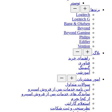
توستر
برندها
Logitech
Logitech G
Bang & Olufsen
Beyond
Beyond Gaming
Philips
Edifier
Vention
بلاگ
راهنمای خرید
فناوری
گیمینگ
آموزشی
امور مشتریان
سوالات متداول
آیین نامه خدمات پس از فروش اسپیرو
نمایندگی‌های خدمات پس از فروش اسپیرو
از کجا بخرم
استعلام گارانتی
نظرسنجی و ثبت شکایت