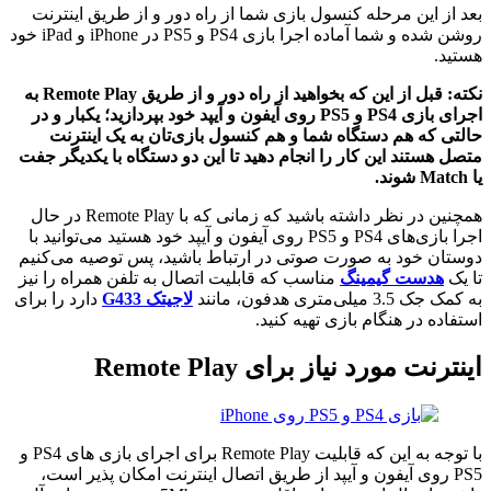
بعد از این مرحله کنسول بازی شما از راه دور و از طریق اینترنت
روشن شده و شما آماده اجرا بازی PS4 و PS5 در iPhone و iPad خود
هستید.
نکته: قبل از این که بخواهید از راه دور و از طریق
Remote Play
به
اجرای بازی
PS4
و
PS5
روی آیفون و آیپد خود بپردازید؛ یکبار و در
حالتی که هم دستگاه شما و هم کنسول بازی‌تان به یک اینترنت
متصل هستند این کار را انجام دهید تا این دو دستگاه با یکدیگر جفت
یا
Match
شوند.
همچنین در نظر داشته باشید که زمانی که با Remote Play در حال
اجرا بازی‌های PS4 و PS5 روی آیفون و آیپد خود هستید می‌توانید با
دوستان خود به صورت صوتی در ارتباط باشید، پس توصیه می‌کنیم
تا یک
هدست گیمینگ
مناسب که قابلیت اتصال به تلفن همراه را نیز
به کمک جک 3.5 میلی‌متری هدفون، مانند
لاجیتک G433
دارد را برای
استفاده در هنگام بازی تهیه کنید.
اینترنت مورد نیاز برای Remote Play
با توجه به این که قابلیت Remote Play برای اجرای بازی های ‌PS4 و
PS5 روی آیفون و آیپد از طریق اتصال اینترنت امکان پذیر است،