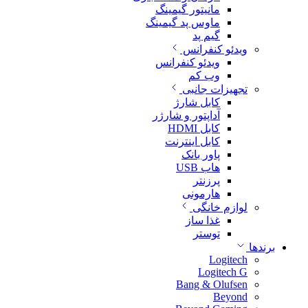
مانیتور گیمینگ
ماوس پد گیمینگ
گیم پد
ویدئو کنفرانس
ویدئو کنفرانس
وب کم
تجهیزات جانبی
کابل شارژ
آداپتور و شارژر
کابل HDMI
کابل اینترنت
پاور بانک
هاب USB
پرزنتر
هارمونی
لوازم خانگی
غذا ساز
توستر
برندها
Logitech
Logitech G
Bang & Olufsen
Beyond