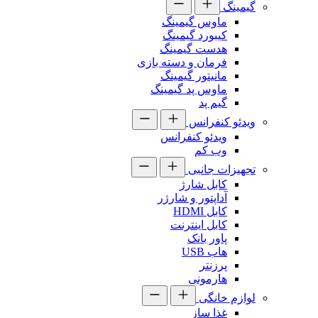
گیمینگ
ماوس گیمینگ
کیبورد گیمینگ
هدست گیمینگ
فرمان و دسته بازی
مانیتور گیمینگ
ماوس پد گیمینگ
گیم پد
ویدئو کنفرانس
ویدئو کنفرانس
وب کم
تجهیزات جانبی
کابل شارژ
آداپتور و شارژر
کابل HDMI
کابل اینترنت
پاور بانک
هاب USB
پرزنتر
هارمونی
لوازم خانگی
غذا ساز