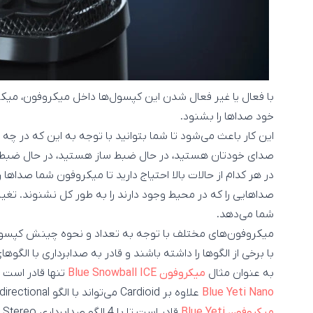
با فعال یا غیر فعال شدن این کپسول‌ها داخل میکروفون، میکرو
خود صداها را بشنود.
این کار باعث می‌شود تا شما بتوانید با توجه به این که در 
صدای خودتان هستید، در حال ضبط ساز هستید، در حال ضبط ی
در هر کدام از حالات بالا احتیاج دارید تا میکروفون شما صداها ر
صداهایی را که در محیط وجود دارند را به طور کل نشنوند. تغییر
شما می‌دهد.
میکروفون‌های مختلف با توجه به تعداد و نحوه چینش کپسو
با برخی از الگوها را داشته باشند و قادر به صدابرداری با الگوها
به عنوان مثال
میکروفون Blue Snowball ICE
تنها قادر است تا با الگو rdioid
Blue Yeti Nano
علاوه بر Cardioid می‌تواند با الگو Omnidirectional نیز صدابرداری کند؛ در همین حال
میکروفون Blue Yeti
قادر است تا با