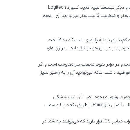
یکی از بهترین کیبورد های مینی و کوچک که می‌توانید برای آیپد و دیگر تبلت‌ها تهیه کنید، کیبورد Logitech
Keys-To-Go است که با اتصال بلوتوث و ابعاد 24 در 13 سانتی‌متر و ضخامت 6 میلی‌متر می‌توانید آن را همه
اد کوچک و ضخامت کم، دارای یا پایه پلیمری است که به قسمت
 را نیز در این هولدر قرار داده تا در زاویه‌ای
ت و در برابر نفوظ مایعات نیز مقاومت است و اگر
اهید داشت، بلکه می‌توانید آن را به راحتی تمیز
جام می‌شود و نحوه اتصال آن نیز به شکل
استاندارد اتصال Pairing بلوتوث است که قرار دادن کیبورد در حالت اتصال یا Pairing از طریق دکمه بالا و سمت
همچنین در ردیف بالای این کیبورد یک ردیف از دکمه‌های دستورات میانبر iOS قرار دارند که می‌توانند به شما در