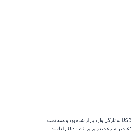
فناوری تاندربولت اولین بار در سال 2011 و در زمانی که USB 3.0 به تازگی وارد بازار شده بود و همه تحت
تأثیر سرعت 5 Gbps آن بودند معرفی شد و توانایی انتقال اطلاعات با سرعت دو برابر USB 3.0 را داشت.