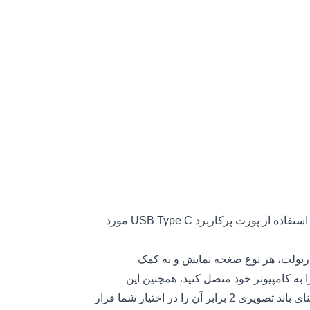
استفاده از فناوری تاندربولت مزایای بسیاری دارد و با توجه به استفاده از پورت پرکاربرد USB Type C مورد
تمام تجهیزات تاندربولت، هر نوع صغحه نمایش و به کمک
لUSB Type C مناسب می‌توانید میلیاردها دستگاه USB را به کامپیوتر خود متصل کنید، همچنین این
فناوری سرعتی 4 برابر از USB 3.1 برای انتقال اطلاعات و پهنای باند تصویری 2 برابر آن را در اختیار شما قرار