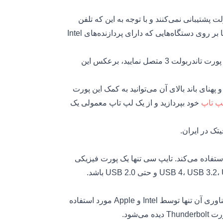
USB Type  از فناوری تاندربولت پشتیبانی نمی‌کنند و با توجه به این که تلفن
همراه شما دارای این پورت است، باید بدانید که این فناوری تنها بر روی دستگاه‌هایی که دارای پردازنده‌های Intel
پس با توجه به این که تمام دستگاه‌های USB Type C را به یک پورت تاندربولت 3 متصل نمایید، برعکس این
مچنین شما با توجه به پشتیبانی کردن Thunderbolt از PCIe و پهنای باند بالای آن می‌توانید به کمک این پورت
پ تاپ
خود بپردازید و از یک لپ تاپ معمولی یک
ک در ایران.
دربولت یک پروتکل اتصال است که از پورت USB Type-C استفاده می‌کند. تایپ سی تنها یک پورت فیزیکی
در گذشته این اتصال را تنها در لپتاپ‌های برند اپل می‌دیدیم و فناوری آن تنها توسط Intel و Apple مورد استفاده
‌شود.