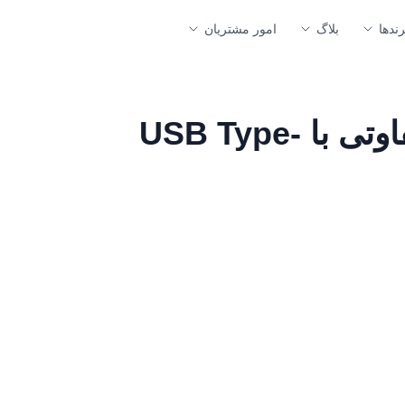
رندها
بلاگ
امور مشتریان
تاندربولت 3 چیست و چه تفاوتی با USB Type-