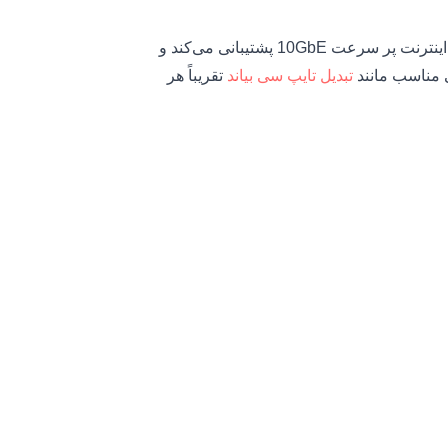
همچنین این فناوری از ِDisplay Port 1.2، HDMI 2.0 و اتصال اینترنت پر سرعت 10GbE پشتیبانی می‌کند و
تبدیل تایپ سی بیاند
تقریباً هر