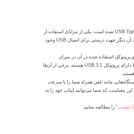
USB Type-C کانکتوری است که جایگزین Micro-USB و USB Type-A شده است. یکی از مزایای استفاده از
USB Type-C دو طرفه بودن جهت اتصال آن است که به کمک آن دیگر جهت درستی برای اتصال USB وجود
زیکی پورت است و پروتوکل استفاده شده در آن در میزان
قابلیت‌های آن تأثیر فراوانی دارد؛ اکثر پورت‌های USB Type C دارای پروتوکل USB 3.1 هستند، برخی از آن‌ها
ل 15w را دارد و می‌تواند دستگاه‌هایی مانند تلفن همراه شما را با سرعت
یت دریافت انرژی 100w را دارد که به این معناست که شما می‌توانید لپتاپ خود را به
ت
” را مطالعه نمایید.