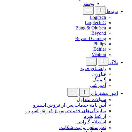
توستر
برندها
Logitech
Logitech G
Bang & Olufsen
Beyond
Beyond Gaming
Philips
Edifier
Vention
بلاگ
راهنمای خرید
فناوری
گیمینگ
آموزشی
امور مشتریان
سوالات متداول
آیین نامه خدمات پس از فروش اسپیرو
نمایندگی‌های خدمات پس از فروش اسپیرو
از کجا بخرم
استعلام گارانتی
نظرسنجی و ثبت شکایت