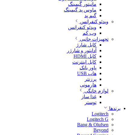
مانیتور گیمینگ
ماوس پد گیمینگ
گیم پد
ویدئو کنفرانس
ویدئو کنفرانس
وب کم
تجهیزات جانبی
کابل شارژ
آداپتور و شارژر
کابل HDMI
کابل اینترنت
پاور بانک
هاب USB
پرزنتر
هارمونی
لوازم خانگی
غذا ساز
توستر
برندها
Logitech
Logitech G
Bang & Olufsen
Beyond