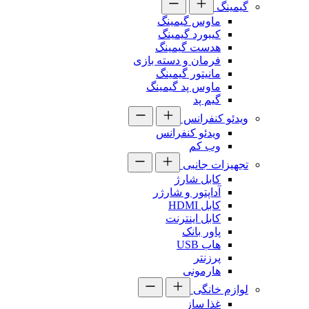
گیمینگ
ماوس گیمینگ
کیبورد گیمینگ
هدست گیمینگ
فرمان و دسته بازی
مانیتور گیمینگ
ماوس پد گیمینگ
گیم پد
ویدئو کنفرانس
ویدئو کنفرانس
وب کم
تجهیزات جانبی
کابل شارژ
آداپتور و شارژر
کابل HDMI
کابل اینترنت
پاور بانک
هاب USB
پرزنتر
هارمونی
لوازم خانگی
غذا ساز