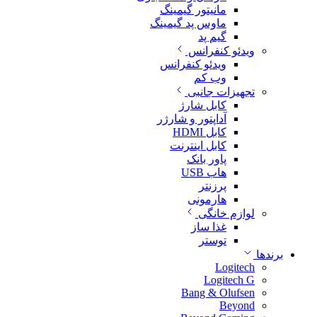
مانیتور گیمینگ
ماوس پد گیمینگ
گیم پد
ویدئو کنفرانس
ویدئو کنفرانس
وب کم
تجهیزات جانبی
کابل شارژ
آداپتور و شارژر
کابل HDMI
کابل اینترنت
پاور بانک
هاب USB
پرزنتر
هارمونی
لوازم خانگی
غذا ساز
توستر
برندها
Logitech
Logitech G
Bang & Olufsen
Beyond