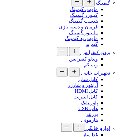
گیمینگ
ماوس گیمینگ
کیبورد گیمینگ
هدست گیمینگ
فرمان و دسته بازی
مانیتور گیمینگ
ماوس پد گیمینگ
گیم پد
ویدئو کنفرانس
ویدئو کنفرانس
وب کم
تجهیزات جانبی
کابل شارژ
آداپتور و شارژر
کابل HDMI
کابل اینترنت
پاور بانک
هاب USB
پرزنتر
هارمونی
لوازم خانگی
غذا ساز