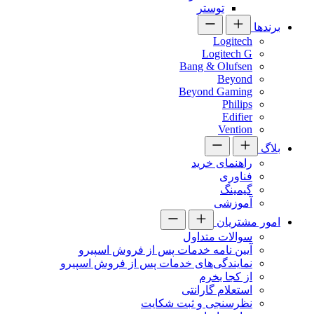
توستر
برندها
Logitech
Logitech G
Bang & Olufsen
Beyond
Beyond Gaming
Philips
Edifier
Vention
بلاگ
راهنمای خرید
فناوری
گیمینگ
آموزشی
امور مشتریان
سوالات متداول
آیین نامه خدمات پس از فروش اسپیرو
نمایندگی‌های خدمات پس از فروش اسپیرو
از کجا بخرم
استعلام گارانتی
نظرسنجی و ثبت شکایت