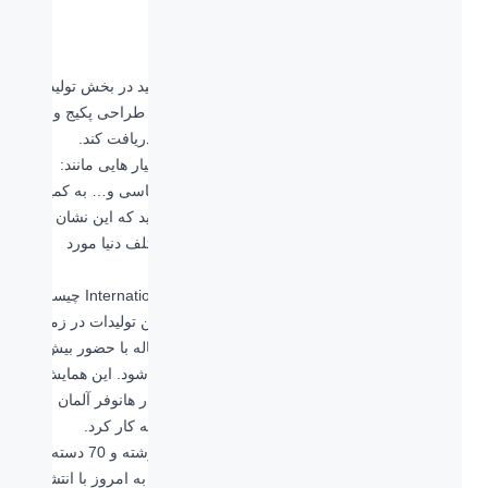
Logitech brand identity
Logitech G product packaging
همانطور که در محصولات بالا می توانید مشاهده کنید در بخش تولیدات
کیبورد، تجیزات بازی و گیمینگ و در نهایت در زمینه طراحی پکیج و
بسته بندی لاجیتک توانسته است جایزه طراحی را دریافت کند.
نشان یا جایزه
iF DESIGN AWARDS
بر اساس معیار هایی مانند:
خلاقیت و نوآوری، توجه به جزئیات، کارایی، زیباشناسی و… به کمپانی
ها و محصولات آنها تعلق می گیرد. جالب است بدانید که این نشان در
زمان اهداء به وسیله ۶۰ متخصص از ۲۰ کشور مختلف دنیا مورد
قضاوت قرار می گیرد.
نشان بین المللی طراحی (iF) International Forum Design چیست؟
این عنوان از سال ۱۹۵۴ به صورت سالانه به برترین تولیدات در زمینه
طراحی اهدا می شود. این جایزه بین المللی هر ساله با حضور بیش از
۵۵۰۰ شرکت کننده از ۵۹ کشور مختلف اهداء می شود. این همایش
در سال ۱۹۵۳ در بخشی از نمایشگاه برگزار شده در هانوفر آلمان
برای نشان دادن قدرت طراحی صنعتی آلمان آغاز به کار کرد.
امروزه ورودی این انجمن بیش از 50 کشور در 6 رشته و 70 دسته
بندی می باشد. International Forum Design تا با به امروز با انتشار