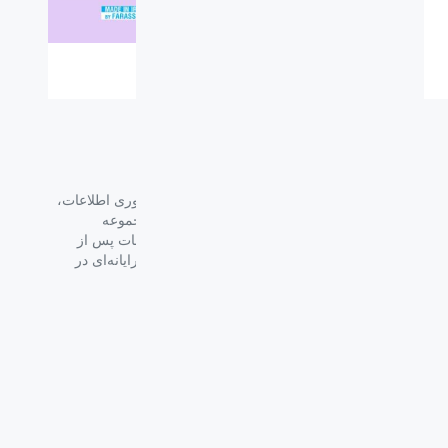
گروه فراسو با بیش از ۳۵ سال تجربه در حوزه فناوری اطلاعات،
شرکت اسپیرو را در سال ۱۳۸۹ به منظور ارائه مجموعه
گسترده‌ای از خدمات واردات، توزیع، فروش و خدمات پس از
فروش برای تمام محصولات مصرفی الکترونیک و رایانه‌ای در
ایران ایجاد کرد.
دسترسی‌ سریع
سوالات متداول
از کجا بخرم
نظرسنجی و ثبت شکایت
بلاگ
درباره اسپیرو