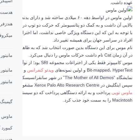
اسپیکر بلوتوث
هدست و هدفون
اولین ماوس در اواسط دهه ۶۰ میلادی ساخته شد و دارای بدنه‌ای از جنس چوب، یک دکمه در قسمت
هندزفری و ایرفون
دو پتانسیومتر که حرکت دو توپ درون این ماوس قرار داشتند کار می‌کرد.
گاه ویژگی خاصی نداشت، اما اختراعی بود که نحوه کار با کامپیوتر را برای
میکروفون
همیشه تغییر داد.
بدین صورت انتخاب شد که به ظاهر بدین شکل بود که اشاره‌گر کامپیوتر که
مانیتور
موس کامپیوتر فقط یکی از اختراعات مجموعه SRI بود؛ از نوآوری‌‌های این تیم می‌توان به نمایشگرهای
ویدئو کنفرانس
مانیتور
و تماس تصویری که در سال 1968 و در
مانیتور گیمینگ
پرداخت و به ارائه دستگاهی پرداخت که دو سیستم‌عامل Microsoft Windows و Apple
گیمینگ
ماوس گیمینگ
کیبورد گیمینگ
هدست گیمینگ