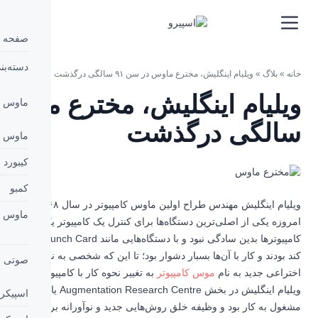
صفحه اصلی
دسته‌بندی کالاها
اوس در سن ۹۱ سالگی درگذشت
ویلیام اینگلیش، مخترع ماوس در سن ۹۱
ماوس و کیبورد
گذشت
ماوس
کیبورد
کمبو
 کامپیوتر در سال ۱۹۶۸ در سن ۹۱ سالگی درگذشت.
ماوس پد
دستگاه‌ها برای کنترل یک کامپیوتر یک ماوس است، اما در گذشته کنترل
کامپیوترها بدین سادگی نبود و با دستگاه‌هایی مانند Punch Card و Print Out ها اتفاق می‌افتاد که بسیار
بار دشوار بود؛ تا این که شخصی به نام ویلیام اینگلیش و داگلاس انگلبارت با
صوتی
امپیوتر
به تغییر نحوه کار با کامپیوتر برای همیشه پرداختند.
ویلیام اینگلیش در بخش Augmentation Research Centre یا ARC در مجموعه SRI International
اسپیکر
لق روش‌هایی جدید و نوآورانه برای کار با فناوری‌های جدید و کامپیوتر را بر