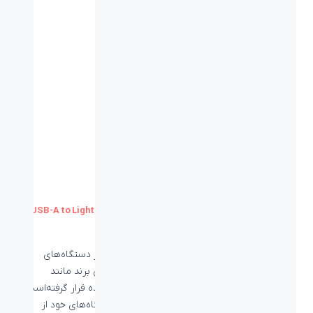
کابل شارژ آیفون و آیپد بیاند USB-A to Lightning Cable BUL-402
پورت لایتنینگ پورت USB انحصاری اپل است که در دستگاه‌های
فراوانی از جمله iPhone، iPad و تجهیزات جانبی این برند مانند
AirPods و حتی شارژر ماوس این برند مورد استفاده قرار گرفته‌است.
شما می‌توانید تا با توجه به این که برای شارژ دستگاه‌های خود از