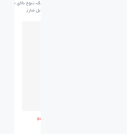
لاستیک و سیلیکون دارد، پشتیبانی از فست شارژینگ، تنوع بالای نوع
کابل، طرح و رنگ‌بندی و گارانتی ۱۸ ماهه تعویض کابل شارژ.
کابل شارژ ۲ متری تایپ سی بیاند
کابل تایپ سی 2 متری بیاند BCC-502