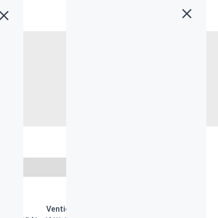
خانه
»
بیاند
»
آداپتور و شارژر
آداپتور و شارژر
انتخاب برند
Vention 2-Port
Vention 1-Port USB