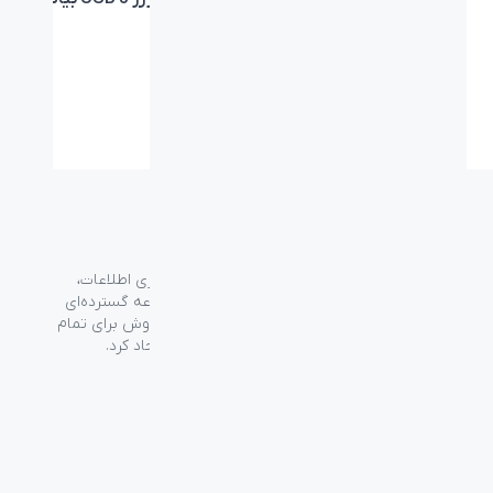
C بیاند BA-203
BA-202
←
۲
۱
گروه فراسو با بیش از ۳۵ سال تجربه در حوزه فناوری اطلاعات،
شرکت اسپیرو را در سال ۱۳۸۹ به منظور ارائه مجموعه گسترده‌ای
از خدمات واردات، توزیع، فروش و خدمات پس از فروش برای تمام
محصولات مصرفی الکترونیک و رایانه‌ای در ایران ایجاد کرد.
دسترسی‌ سریع
سوالات متداول
از کجا بخرم
نظرسنجی و ثبت شکایت