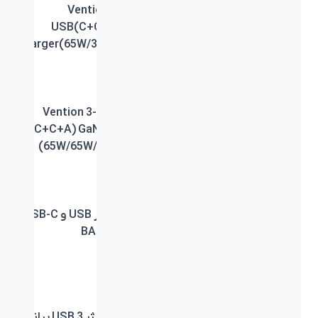
Vention 3-Port
Vention 2-Port USB
USB(C+C+A) GaN
(C+A) GaN Charger
Charger(65W/30W/30W)
(30W/30W) EU-Plug
EU-Plug
Vention 3-Port USB
Vention 3-Port
(C+C+A) GaN Charger
USB(C+C+A) GaN
(65W/65W/60W) EU-
Charger(65W/30W/30W)
Plug
EU-Plug
Vention 3-Port USB
هاب شارژر USB و USB-C
(C+C+A) GaN Charger
بیاند BA-601
(100W/100W/30W) EU-
Plug
آداپتور شارژر USB و USB-
آداپتور شارژر 3 USB بیاند