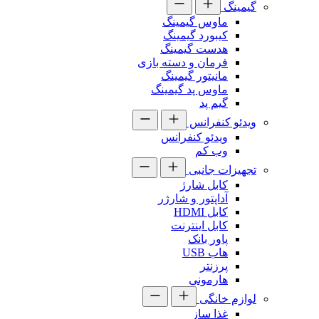
گیمینگ
ماوس گیمینگ
کیبورد گیمینگ
هدست گیمینگ
فرمان و دسته بازی
مانیتور گیمینگ
ماوس پد گیمینگ
گیم پد
ویدئو کنفرانس
ویدئو کنفرانس
وب کم
تجهیزات جانبی
کابل شارژ
آداپتور و شارژر
کابل HDMI
کابل اینترنت
پاور بانک
هاب USB
پرزنتر
هارمونی
لوازم خانگی
غذا ساز