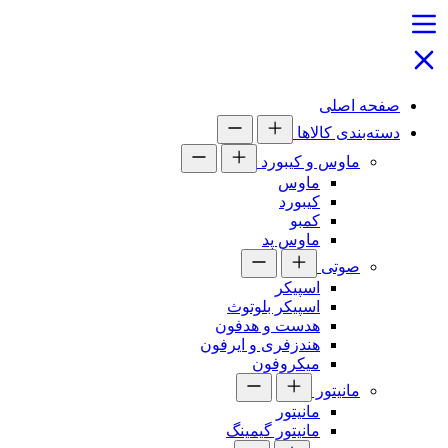
صفحه اصلی
دسته‌بندی کالاها
ماوس و کیبورد
ماوس
کیبورد
کمبو
ماوس پد
صوتی
اسپیکر
اسپیکر بلوتوث
هدست و هدفون
هندزفری و ایرفون
میکروفون
مانیتور
مانیتور
مانیتور گیمینگ