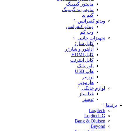
مانیتور گیمینگ
ماوس پد گیمینگ
گیم پد
ویدئو کنفرانس
ویدئو کنفرانس
وب کم
تجهیزات جانبی
کابل شارژ
آداپتور و شارژر
کابل HDMI
کابل اینترنت
پاور بانک
هاب USB
پرزنتر
هارمونی
لوازم خانگی
غذا ساز
توستر
برندها
Logitech
Logitech G
Bang & Olufsen
Beyond