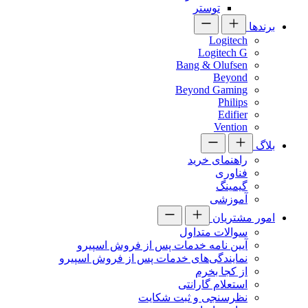
توستر
برندها
Logitech
Logitech G
Bang & Olufsen
Beyond
Beyond Gaming
Philips
Edifier
Vention
بلاگ
راهنمای خرید
فناوری
گیمینگ
آموزشی
امور مشتریان
سوالات متداول
آیین نامه خدمات پس از فروش اسپیرو
نمایندگی‌های خدمات پس از فروش اسپیرو
از کجا بخرم
استعلام گارانتی
نظرسنجی و ثبت شکایت