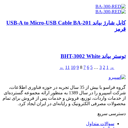
کابل شارژ بیاند USB-A to Micro-USB Cable BA-201
قرمز
توستر بیاند BHT-3002 White
←
11
10
9
8
7
6
5
…
3
2
1
→
گروه فراسو با بیش از 35 سال تجربه در حوزه فناوری اطلاعات،
شرکت اسپیرو را در سال 1389 به منظور ارائه مجموعه گسترده‌ای
از خدمات واردات، توزیع، فروش و خدمات پس از فروش برای تمام
محصولات مصرفی الکترونیک و رایانه‌ای در ایران ایجاد کرد.
دسترسی‌ سریع
سوالات متداول