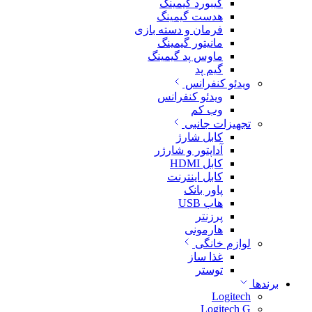
کیبورد گیمینگ
هدست گیمینگ
فرمان و دسته بازی
مانیتور گیمینگ
ماوس پد گیمینگ
گیم پد
ویدئو کنفرانس
ویدئو کنفرانس
وب کم
تجهیزات جانبی
کابل شارژ
آداپتور و شارژر
کابل HDMI
کابل اینترنت
پاور بانک
هاب USB
پرزنتر
هارمونی
لوازم خانگی
غذا ساز
توستر
برندها
Logitech
Logitech G