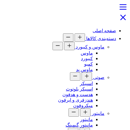
صفحه اصلی
دسته‌بندی کالاها
ماوس و کیبورد
ماوس
کیبورد
کمبو
ماوس پد
صوتی
اسپیکر
اسپیکر بلوتوث
هدست و هدفون
هندزفری و ایرفون
میکروفون
مانیتور
مانیتور
مانیتور گیمینگ