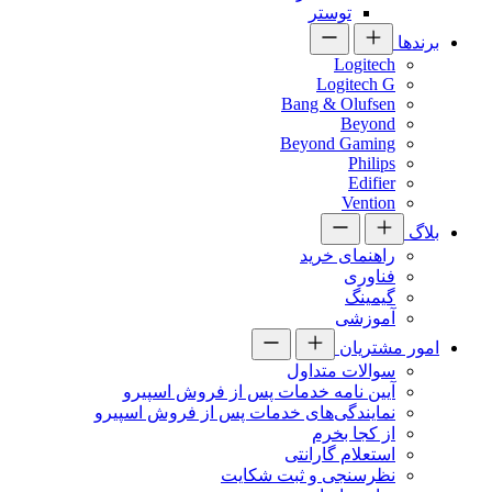
توستر
برندها
Logitech
Logitech G
Bang & Olufsen
Beyond
Beyond Gaming
Philips
Edifier
Vention
بلاگ
راهنمای خرید
فناوری
گیمینگ
آموزشی
امور مشتریان
سوالات متداول
آیین نامه خدمات پس از فروش اسپیرو
نمایندگی‌های خدمات پس از فروش اسپیرو
از کجا بخرم
استعلام گارانتی
نظرسنجی و ثبت شکایت