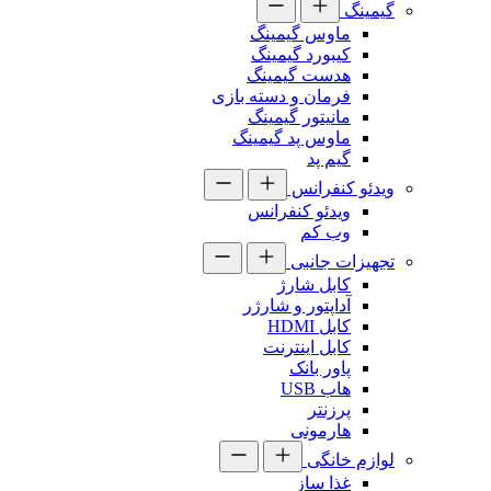
گیمینگ
ماوس گیمینگ
کیبورد گیمینگ
هدست گیمینگ
فرمان و دسته بازی
مانیتور گیمینگ
ماوس پد گیمینگ
گیم پد
ویدئو کنفرانس
ویدئو کنفرانس
وب کم
تجهیزات جانبی
کابل شارژ
آداپتور و شارژر
کابل HDMI
کابل اینترنت
پاور بانک
هاب USB
پرزنتر
هارمونی
لوازم خانگی
غذا ساز