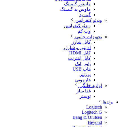
مانیتور گیمینگ
ماوس پد گیمینگ
گیم پد
ویدئو کنفرانس
ویدئو کنفرانس
وب کم
تجهیزات جانبی
کابل شارژ
آداپتور و شارژر
کابل HDMI
کابل اینترنت
پاور بانک
هاب USB
پرزنتر
هارمونی
لوازم خانگی
غذا ساز
توستر
برندها
Logitech
Logitech G
Bang & Olufsen
Beyond