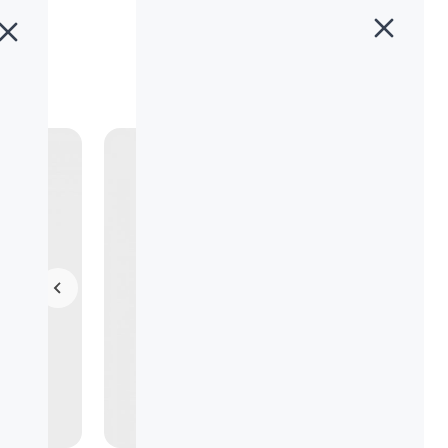
خانه
»
محصولات
»
دوربین لاجیتک Logitech PTZ Pro 2