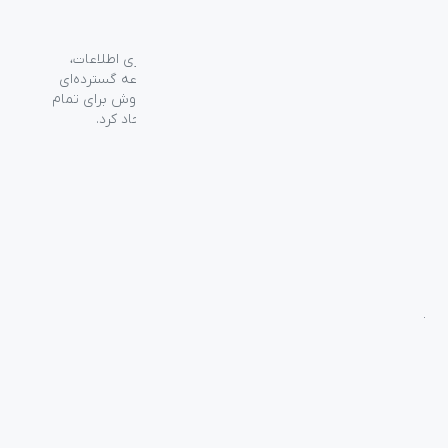
گروه فراسو با بیش از ۳۵ سال تجربه در حوزه فناوری اطلاعات،
شرکت اسپیرو را در سال ۱۳۸۹ به منظور ارائه مجموعه گسترده‌ای
از خدمات واردات، توزیع، فروش و خدمات پس از فروش برای تمام
محصولات مصرفی الکترونیک و رایانه‌ای در ایران ایجاد کرد.
دسترسی‌ سریع
سوالات متداول
از کجا بخرم
نظرسنجی و ثبت شکایت
بلاگ
درباره اسپیرو
تماس با ما
آموزشی
بررسی محصولات
فناوری
راهنمای خرید
راه‌های ارتباطی