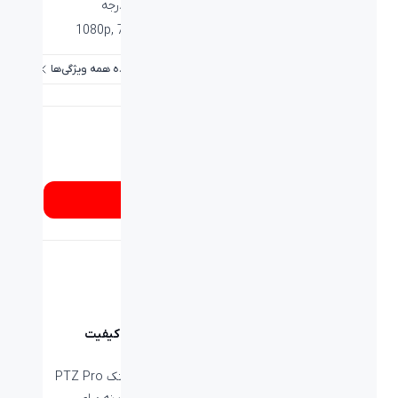
زاویه دید:
۵۲.۲ درجه عمودی, ۸۲.۱ درجه افقی, ۹۰ درجه
کیفیت فیلم برداری:
1080p, 720p at 30fps and 60fps
مشاهده همه ویژگی‌ها
شماره تماس
۰۲۱۸۹۳۳۷
از کجا بخرم؟
تصاویری با کیفیت
استودیویی
دوربین لاجیتک PTZ Pro