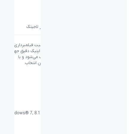
دوربین لاجیتک Logitech PTZ Pro 2
دسته:
Business
،
ویدئو کنفرانس
،
ویدئو و تصویر لاجیتک
دوربین لاجیتک Logitech PTZ Pro 2 با داشتن قابلیت فیلمبرداری با
رزولوشن بالا، قابلیت تولید رنگ با دقت بالا و تمرکز اپتیک دقیق جهشی
بزرگ در زمینه دوربین‌های ویدئو کنفرانس محسوب می‌شود و با
داشتن قیمتی نصف دوربین‌های با ویژگی‌های یکسان انتخاب
هوشمندی خواهد بود.
لینک محصول در سایت لاجیتک
PN: 960-001184
ویژگی‌ها
اندازه دوربین:
146*131*130mm
سازگار با سیستم های
Windows® 7, 8.1 or 10 - Mac OS X 10.7
عامل:
or higher
زوم:
10X