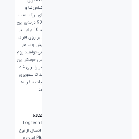
2 بهترین گزینه برای
استفاده در کلاس‌ها و
گردهمایی‌های بزرگ است.
با زاویه دید 90 درجه‌ی این
دوربین و زوم 10 برابر لنز
آن می‌توانید بر روی افراد،
صفحات نمایش و یا هر
نقطه‌ای که می‌خواهید زوم
کنید و فوکوس خودکار این
دوربین تصویر را برای شما
متمرکز می‌کند تا تصویری
شفاف با جزئیات بالا را به
شما ارائه دهد.
راحتی در استفاده
دوربین Logitech PTZ
Pro 2 دارای اتصال از نوع
Plug-and-Play است و