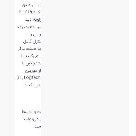
به کمک کنترل از راه دور
دوربین لاجیتک PTZ Pro
2 می‌توانید زاویه دید
دوربین را تغییر دهید، زوم
کنید و یا دوربین را
بچرخانید و کنترل کامل
تصویری که به سمت درگر
تماس ارسال می‌کنید را
کنترل کنید. همچنین با
دانلود نرم‌افزار دوربین
Logitech PTZ Pro 2 را از
راه دور نیز کنترل کنید.
لنز دوربین با کیفیت
لنز دوربین لاجیتک PTZ Pro 2 از جنس شیشه است و توسط
لاجیتک طراحی و ساخته شده‌است. به کمک این لنز می‌توانید
تصاویری شفاف و تولید رنگ با دقت بالا داشته باشید.