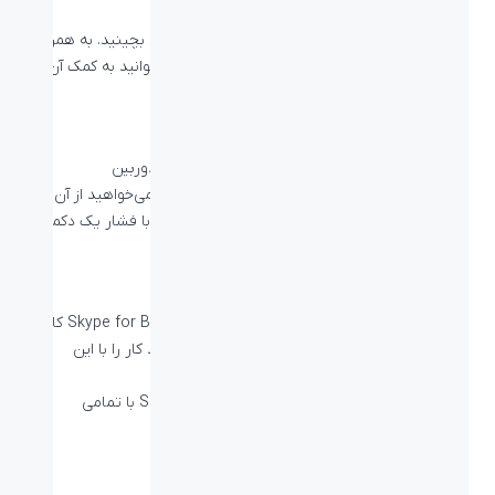
قابلیت نصب روی صورت‌های مختلف
اتاق کنفرانس خود را به هر صورتی که می‌خواهید بچینید. به همراه
این دوربین ابزار نصبی را دریافت می‌کنید که می‌توانید به کمک آن
دوربین را بر روی میز یا دیوار نصب کنید.
تنظیمات خود را ذخیره کنید و راحت باشید
می‌توانید تعداد 3 حالت دوربین و زوم را بر روی دوربین
Logitech PTZ Pro 2 ذخیره کنید تا در زمانی که می‌خواهید از آن
استفاده کنید نیاز به تنظیم نداشته باشید و تنها با فشار یک دکمه
به حال مورد نظر خود بروید.
Certified for Business
دوربین Logitech PTZ Pro 2 با نرم‌افزار Skype for Business کار
می‌کند و برای آن تنظیم شده‌است تا بهترین روند کار را با این
نرم‌افزار داشته باشد.
این دوربین علاوه بر نرم‌افزار Skype for Business با تمامی
نرم‌افزارهای ویدئو کنفرانس
کار می‌کند.