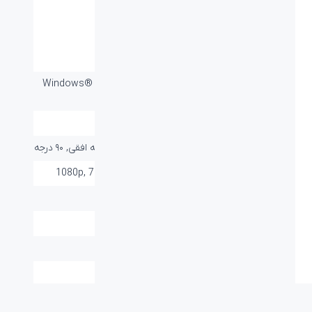
مشخصات فنی
اندازه دوربین:
146*131*130mm
سازگار با سیستم
Windows® 7, 8.1 or 10 - Mac OS X
های عامل:
10.7 or higher
زوم:
10X
زاویه دید:
۵۲.۲ درجه عمودی, ۸۲.۱ درجه افقی, ۹۰ درجه
کیفیت فیلم برداری:
1080p, 720p at 30fps and 60fps
صفحه نمایش:
ندارد
بلوتوث:
ندارد
گارانتی:
۱۸ ماه