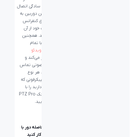
می‌توانید به سادگی اتصال
کابل USB این دوربین به
کامپیوتر اتاق کنفرانس
خود یا لپتاپ خود از آن
استفاده کنید. همچنین
این دوربین با تمام
نرم‌افزارهای
ویدئو
کنفرانس
کار می‌کند و
برای بخش صوتی تماس
نیز می‌توانید هر نوع
بلندگو و اسپیکرفونی که
در دسترس دارید را با
دوربین لاجیتک PTZ Pro
2 متصل نمایید.
از نزدیک یا فاصله دور با
PTZ Pro 2 کار کنید