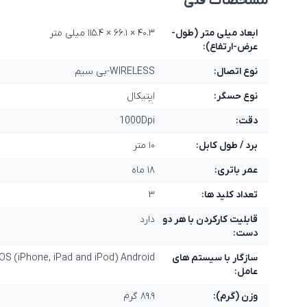
مشخصات فنی
ابعاد میلی متر (طول-
۴۰.۳ × ۶۶.۱ × ۱۱۵.۴ میلی متر
عرض-ارتفاع):
نوع اتصال:
WIRELESS-بی سیم
نوع حسگر:
اپتيکال
دقت:
1000Dpi
برد / طول کابل:
۱۰ متر
عمر باتری:
۱۸ ماه
تعداد کلید ها:
۳
قابليت کارکردن با هر دو
دارد
دست:
سازگار با سیستم های
S (iPhone, iPad and iPod) Android™
عامل:
وزن (گرم):
۸۹.۹ گرم