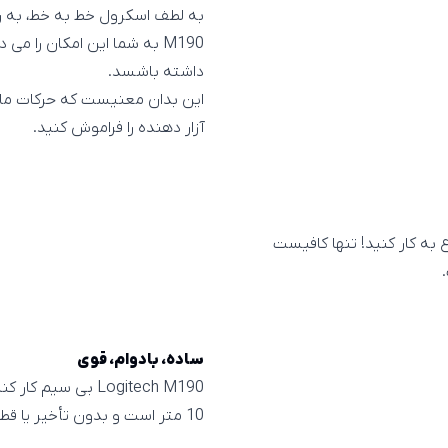
به لطف اسکرول خط به خط، به ر
M190 به شما این امکان را 
داشته باشسد.
این بدان معنیست که حرکات ماو
آزار دهنده را فراموش کنید.
کردن ماوس بی سیم لاجیتک M190 شروع به کار کنید! تنها کافیست
ساده، بادوام، قوی
Logitech M190 بی س
10 متر است و بدون تأخیر یا قطع شدن کار می کند.