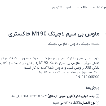
برندها
بلاگ
امور مشتریان
ماوس بی سیم لاجیتک M190 خاکستری
دسته:
لاجیتک
،
ماوس
،
ماوس لاجیتک
بدون سیم یعنی عدم شلوغی روی میز شما و حرکت آسان از یک فضای کاری
فضای دیگر! با
ماوس
بی سیم لاجیتک M190 به راحتی کار کنید؛ تنها ک
دانگل USB را وصل کنید و ماوس شما آماده به کار است!
لینک محصول در سایت لاجیتک
دانلود کاتالوگ
PN: 910-005900
ویژگی‌ها
ابعاد میلی متر (طول-عرض-ارتفاع):
۴۰.۳ × ۶۶.۱ × ۱۱۵.۴ میلی متر
نوع اتصال:
WIRELESS-بی سیم