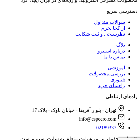
محصولات مصرفی الکترونیک و رایانه‌ای در ایران ایجاد کرد.
دسترسی‌ سریع
سوالات متداول
از کجا بخرم
نظرسنجی و ثبت شکایت
بلاگ
درباره اسپیرو
تماس با ما
آموزشی
بررسی محصولات
فناوری
راهنمای خرید
راه‌های ارتباطی
تهران - بلوار آفریقا - خیابان ناوک - پلاک 17
info@espeero.com
02189337
© تمامی حقوق این وب‌سایت متعلق به سایت اسپیرو است.