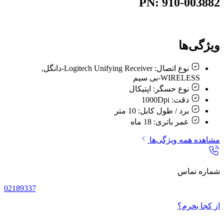
PN: 910-003882
ویژگی‌ها
نوع اتصال:
Logitech Unifying Receiver-دانگل,
WIRELESS-بی سیم
نوع حسگر:
اپتيکال
دقت:
1000Dpi
برد / طول کابل:
10 متر
عمر باتری:
18 ماه
مشاهده همه ویژگی‌ها
شماره تماس
02189337
از کجا بخرم؟