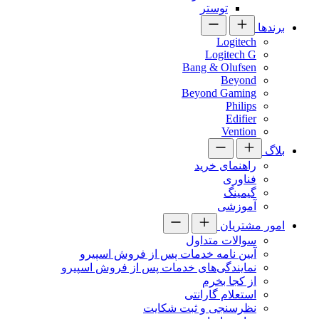
توستر
برندها
Logitech
Logitech G
Bang & Olufsen
Beyond
Beyond Gaming
Philips
Edifier
Vention
بلاگ
راهنمای خرید
فناوری
گیمینگ
آموزشی
امور مشتریان
سوالات متداول
آیین نامه خدمات پس از فروش اسپیرو
نمایندگی‌های خدمات پس از فروش اسپیرو
از کجا بخرم
استعلام گارانتی
نظرسنجی و ثبت شکایت