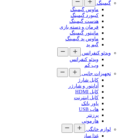
گیمینگ
ماوس گیمینگ
کیبورد گیمینگ
هدست گیمینگ
فرمان و دسته بازی
مانیتور گیمینگ
ماوس پد گیمینگ
گیم پد
ویدئو کنفرانس
ویدئو کنفرانس
وب کم
تجهیزات جانبی
کابل شارژ
آداپتور و شارژر
کابل HDMI
کابل اینترنت
پاور بانک
هاب USB
پرزنتر
هارمونی
لوازم خانگی
غذا ساز