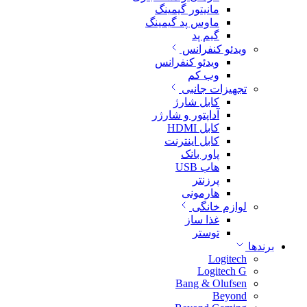
مانیتور گیمینگ
ماوس پد گیمینگ
گیم پد
ویدئو کنفرانس
ویدئو کنفرانس
وب کم
تجهیزات جانبی
کابل شارژ
آداپتور و شارژر
کابل HDMI
کابل اینترنت
پاور بانک
هاب USB
پرزنتر
هارمونی
لوازم خانگی
غذا ساز
توستر
برندها
Logitech
Logitech G
Bang & Olufsen
Beyond