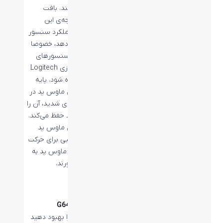
ایجاد نمی‌کنند. بافت
سطح یکپارچه‌ی این
ماوس پد عملکرد سنسور
را بهبود می‌دهد، خصوصا
زمانی که با سنسورهای
مخصوص بازی Logitech
G به کار برده شود. پایه
لاستیکی این ماوس پد در
زمان بازی‌های شدید، آن را
در محل خود حفظ می‌کند.
مواد نرم این ماوس پد
راحتی مناسبی برای حرکت
مچ در لبه‌ی ماوس پد به
ارمغان می‌آورند.
ماوس پد G640
کنترل خود را بهبود دهید