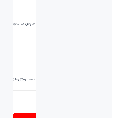
ماوس پد G640
دسته:
لاجیتک جی
،
ماوس پد
،
ماوس پد گیمینگ
،
ماوس پد لاجیتک
جی
با کنترلی فراتر، بازی خود را ارتقا دهید.
لینک محصول در سایت لاجیتک جی
دانلود کاتالوگ
PN: 943-000115
ویژگی‌ها
مشاهده همه ویژگی‌ها
شماره تماس
۰۲۱۸۹۳۳۷