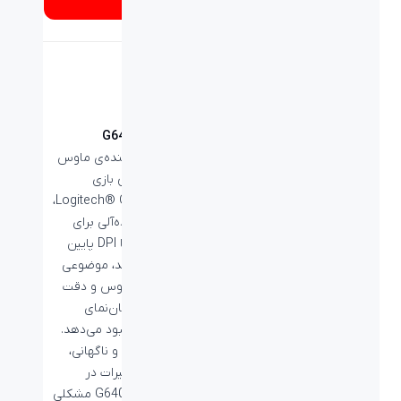
از کجا بخرم؟
ماوس پد G640
سطح پوشاننده‌ی ماوس
پد مخصوص بازی
Logitech® G640 Cloth،
اصطکاک ایده‌آلی برای
انجام بازی با DPI پایین
فراهم می‌کند، موضوعی
که کنترل ماوس و دقت
قرارگیری مکان‌نمای
ماوس را بهبود می‌دهد.
شروع سریع و ناگهانی،
توقف و تغییرات در
جهت‌ها در G640 مشکلی