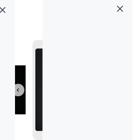
خانه
»
محصولات
»
ماوس پد G640