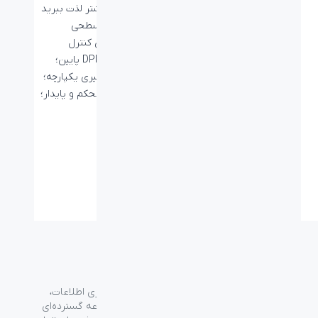
و از بازی بیشتر لذت ببرید
• اصطکاک سطحی
متوسط برای کنترل
ماوس‌ها با DPI پایین؛
• سطح رهگیری یکپارچه؛
• قرارگیری محکم و پایدار؛
مشخصات فنی
گروه فراسو با بیش از ۳۵ سال تجربه در حوزه فناوری اطلاعات،
شرکت اسپیرو را در سال ۱۳۸۹ به منظور ارائه مجموعه گسترده‌ای