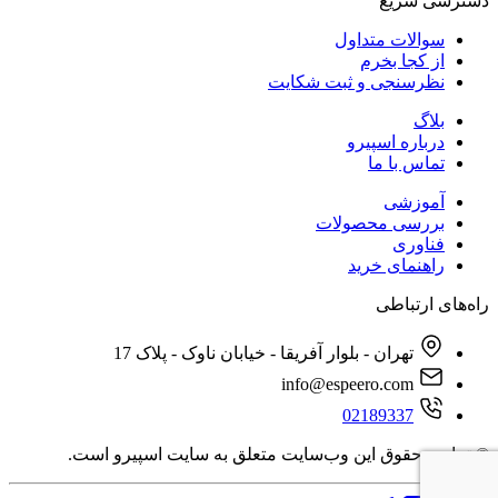
دسترسی‌ سریع
سوالات متداول
از کجا بخرم
نظرسنجی و ثبت شکایت
بلاگ
درباره اسپیرو
تماس با ما
آموزشی
بررسی محصولات
فناوری
راهنمای خرید
راه‌های ارتباطی
تهران - بلوار آفریقا - خیابان ناوک - پلاک 17
info@espeero.com
02189337
© تمامی حقوق این وب‌سایت متعلق به سایت اسپیرو است.