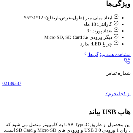
ویژگی‌ها
ابعاد میلی متر (طول-عرض-ارتفاع):
12*31*55
گارانتی:
18 ماه
تعداد پورت:
3
دیگر ورودی ها:
Micro SD, SD Card
چراغ LED:
ندارد
مشاهده همه ویژگی‌ها
شماره تماس
02189337
از کجا بخرم؟
هاب USB بیاند
این محصول از طریق USB Type-C به کامپیوتر متصل می شود که
دارای 1 ورودی USB 3.0 و ورودی های Micro-SD و SD Card است.