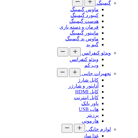
گیمینگ
ماوس گیمینگ
کیبورد گیمینگ
هدست گیمینگ
فرمان و دسته بازی
مانیتور گیمینگ
ماوس پد گیمینگ
گیم پد
ویدئو کنفرانس
ویدئو کنفرانس
وب کم
تجهیزات جانبی
کابل شارژ
آداپتور و شارژر
کابل HDMI
کابل اینترنت
پاور بانک
هاب USB
پرزنتر
هارمونی
لوازم خانگی
غذا ساز