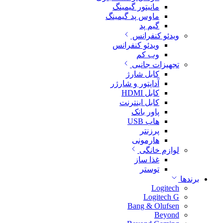
مانیتور گیمینگ
ماوس پد گیمینگ
گیم پد
ویدئو کنفرانس
ویدئو کنفرانس
وب کم
تجهیزات جانبی
کابل شارژ
آداپتور و شارژر
کابل HDMI
کابل اینترنت
پاور بانک
هاب USB
پرزنتر
هارمونی
لوازم خانگی
غذا ساز
توستر
برندها
Logitech
Logitech G
Bang & Olufsen
Beyond