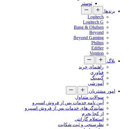
توستر
برندها
Logitech
Logitech G
Bang & Olufsen
Beyond
Beyond Gaming
Philips
Edifier
Vention
بلاگ
راهنمای خرید
فناوری
گیمینگ
آموزشی
امور مشتریان
سوالات متداول
آیین نامه خدمات پس از فروش اسپیرو
نمایندگی‌های خدمات پس از فروش اسپیرو
از کجا بخرم
استعلام گارانتی
نظرسنجی و ثبت شکایت