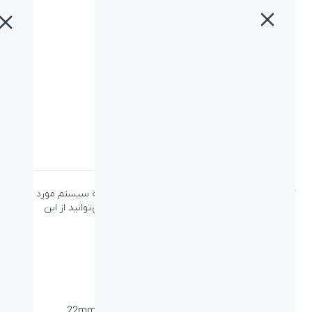
خانه
»
محصولات
»
کیبورد بیاند BK-3434
کیبورد بیاند BK-3434
دسته:
بیاند
،
کیبورد
،
کیبورد بیاند
کیبورد
بیاند BK-3434 از طریق کابل و پورت USB به سیستم مورد نظر
شما وصل می‌شود و بدون نیاز به نصب نرم افزار می‌توانید از این
محصول استفاده کنید.
PN: 62-04038
ویژگی‌ها
نوع اتصال:
کابل - USB
ابعاد میلی متر (طول-عرض-ارتفاع):
435*129*22mm