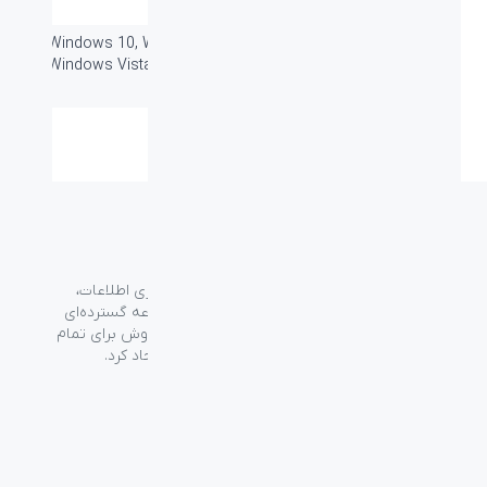
کلید های مالتی مدیا:
-
سازگار با سیستم
Windows 10, Windows 8, Windows 7,
های عامل:
Windows Vista, Windows XP, Mac OS
X, Linux
گارانتی:
۲۴ ماه
گروه فراسو با بیش از ۳۵ سال تجربه در حوزه فناوری اطلاعات،
شرکت اسپیرو را در سال ۱۳۸۹ به منظور ارائه مجموعه گسترده‌ای
از خدمات واردات، توزیع، فروش و خدمات پس از فروش برای تمام
محصولات مصرفی الکترونیک و رایانه‌ای در ایران ایجاد کرد.
دسترسی‌ سریع
سوالات متداول
از کجا بخرم