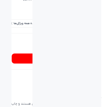
وزن (گرم):
359±10g
برد / طول کابل:
۱.۳ متر
مشاهده همه ویژگی‌ها
شماره تماس
۰۲۱۸۹۳۳۷
از کجا بخرم؟
کیبورد بیاند BK-3434
کلیدهای کیبورد بیاند BK-3434 دارای حروف فارسی هستند و چاپ با