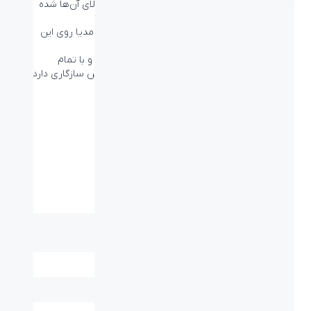
کیفیت بالای این حروف حک‌ شده باعث ماندگاری بالای آن‌ها شده‌
است.
در مجموع ۱۰۴ کلید، شامل کلیدهای میانبر و مولتی‌مدیا روی این
محصول وجود دارد.
اتصال کیبورد با استفاده از رابط USB برقرار می‌شود و با تمام
نسخه‌های رایج سیستم‌عامل ویندوز، مک و لینوکس سازگاری دارد.
مشخصات فنی
نوع اتصال:
کابل - USB
ابعاد میلی متر
435*129*22mm
(طول-عرض-ارتفاع):
وزن (گرم):
359±10g
برد / طول کابل:
۱.۳ متر