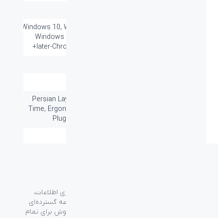
کلید های میانبر:
دارد
سازگار با سیستم
Windows 10, Windows 8, Windows 7,
های عامل:
Windows Vista-Mac OS X 10.5 or
later-Chrome OS-Linux kernel 2.6+
گارانتی:
۲۴ ماه
کمبو:
بله
سایر قابلیت ها:
Persian Layout, 20 Million Key Life
Time, Ergonomic Design, (PixArt's (
image sensor و Plug & Play
گروه فراسو با بیش از ۳۵ سال تجربه در حوزه فناوری اطلاعات،
شرکت اسپیرو را در سال ۱۳۸۹ به منظور ارائه مجموعه گسترده‌ای
از خدمات واردات، توزیع، فروش و خدمات پس از فروش برای تمام