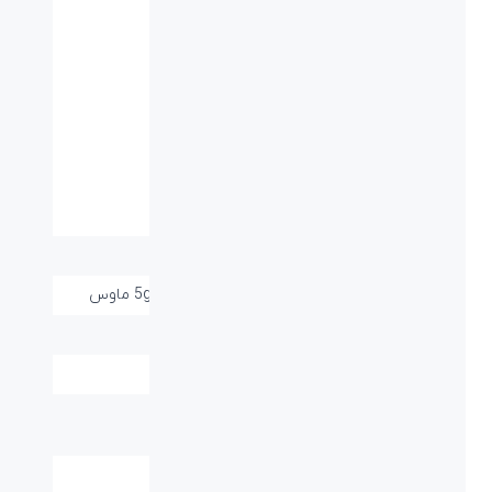
مشخصات فنی
نوع اتصال:
با سیم
نوع رابط پورت:
USB
وزن (گرم):
487+/-15g کیبورد, 80+/-5g ماوس
تعداد کلید ماوس:
۳
دقت حسگر ماوس:
1000dpi
ابعاد کیبورد (طول-
450*170*26mm
عرض-ارتفاع):
کلید های مالتی مدیا:
دارد