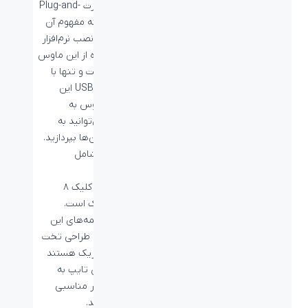
کمبو به صورت Plug-and-
Play است که مفهوم آن
عدم نیاز به نصب نرم‌افزار
برای استفاده از این ماوس
و کیبورد است و تنها با
اتصال کابل USB این
کیبورد و ماوس به
کامپیوتر می‌توانید به
استفاده از آن‌ها بپردازید.
این کیبورد شامل
۱۰۴ کلید
و دارای عمر کلیک ۸
میلیون کلیک است.
همچنین دکمه‌های این
کیبورد دارای طراحی تخت
و با کلیک باریک هستند
که آن را برای تایپ به
کیبورد بسیار مناسبی
تبدیل می‌کند.