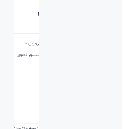
کیبورد و ماوس بیاند (کمبو) BMK-4455
دسته:
کمبو
،
کمبو بیاند
از ویژگی
کیبورد
و ماوس بیاند (کمبو) BMK-4455 می‌توان به
کلیدهای مالتی مدیا و
کلیدهای میانبر کیبورد، طراحی ارگونومی و داشتن سنسور تصویر
PixArt’s ماوس این کمبو اشاره کرد.
ویژگی‌ها
نوع اتصال:
با سیم
نوع رابط پورت:
USB
وزن (گرم):
487+/-15g کیبورد, 80+/-5g ماوس
تعداد کلید ماوس:
۳
دقت حسگر ماوس:
1000dpi
مشاهده همه ویژگی‌ها