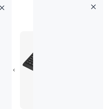
خانه
»
محصولات
»
کیبورد و ماوس بیاند (کمبو) BMK-4455