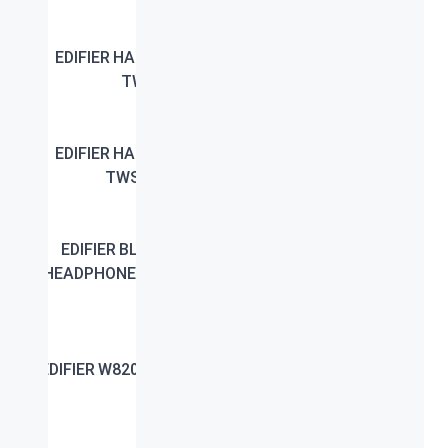
EDIFIER HANDSFREE
EDIFIER HANDSFREE
TWS6 PINK
TWS1 PINK
EDIFIER HANDSFREE
EDIFIER HANDSFREE
TWS6 BLACK
TWS6 WHITE
EDIFIER BLUTOOTH
EDIFIER BLUTOOTH
HEADPHONE W860 NB
HEADPHONE W860 NB
GD
BL
EDIFIER W820NB PLUS
EDIFIER BLUTOOTH
IVORY
HEADPHONE W820 BT
RED