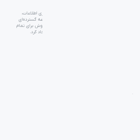
گروه فراسو با بیش از ۳۵ سال تجربه در حوزه فناوری اطلاعات،
شرکت اسپیرو را در سال ۱۳۸۹ به منظور ارائه مجموعه گسترده‌ای
از خدمات واردات، توزیع، فروش و خدمات پس از فروش برای تمام
محصولات مصرفی الکترونیک و رایانه‌ای در ایران ایجاد کرد.
دسترسی‌ سریع
سوالات متداول
از کجا بخرم
نظرسنجی و ثبت شکایت
بلاگ
درباره اسپیرو
تماس با ما
آموزشی
بررسی محصولات
فناوری
راهنمای خرید
راه‌های ارتباطی