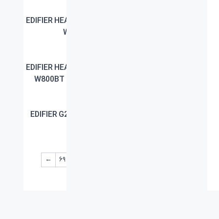
EDIFIER HEADPHONE
EDIFIER W820NB PLUS
W800BT R
BL
EDIFIER HEADPHONE
EDIFIER HEADPHONE
W800BT PLUS WH
W800BT PLUS R
EDIFIER G20 BL
EDIFIER HEADPHONE
W800BT PLUS BL
←
۶۹
۶۸
۶۷
…
۵
۴
۳
۲
۱
→