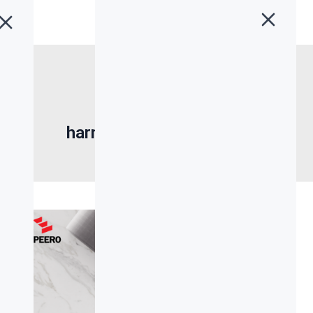
خانه
»
لاجیتک harmony
برچسب:
لاجیتک harmony