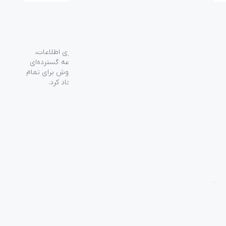
گروه فراسو با بیش از ۳۵ سال تجربه در حوزه فناوری اطلاعات،
شرکت اسپیرو را در سال ۱۳۸۹ به منظور ارائه مجموعه گسترده‌ای
از خدمات واردات، توزیع، فروش و خدمات پس از فروش برای تمام
محصولات مصرفی الکترونیک و رایانه‌ای در ایران ایجاد کرد.
دسترسی‌ سریع
سوالات متداول
از کجا بخرم
نظرسنجی و ثبت شکایت
بلاگ
درباره اسپیرو
تماس با ما
آموزشی
بررسی محصولات
فناوری
راهنمای خرید