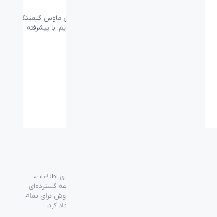
Chaos Spectrum
امروز می خواهیم به معرفی بهترین و پیشرفته ترین ماوس گیمینگ
لاجیتک، Logitech G900 Chaos Spectrum بپردازیم. با پیشرفته
ترین ...
گروه فراسو با بیش از ۳۵ سال تجربه در حوزه فناوری اطلاعات،
شرکت اسپیرو را در سال ۱۳۸۹ به منظور ارائه مجموعه گسترده‌ای
از خدمات واردات، توزیع، فروش و خدمات پس از فروش برای تمام
محصولات مصرفی الکترونیک و رایانه‌ای در ایران ایجاد کرد.