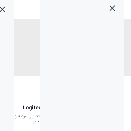
خانه
»
logitech
برچسب:
logitech
Logitech
رویداد معرفی ویدئو کنفرانس Logitech RALLY
شرکت بازرگانی مروارید اسپیرو به عنوان نماینده انحصاری عرضه و
پخش محصولات لاجیتک در ایران، روز هفتم مهر ماه در ...