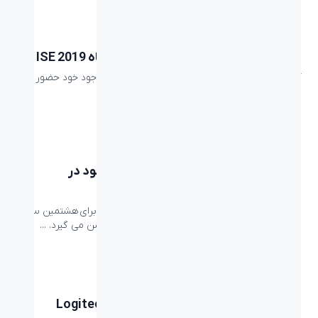
اخبار
برند لاجیتک و برنامه‌های آن در نمایشگاه ISE 2019
آیا شما نیز آنجا خواهید بود؟ چون لاجیتک با تمام وجود خود حضور
خواهد داشت. امسال لاجیتک دو غرفه در ...
اخبار
لاجیتک برنده 10 جایزه برای محصولات خود در
GOODDESIGN 2018 شد
لاجیتک برنده شدن جوایز GOOD DESIGN 2018 را برای هشتمین سال
متوالی و طراحی های فوقالعاده محصولات خود، جشن می گیرد. ...
beyond
معرفی بهترین ماوس گیمینگ، Logitech G900