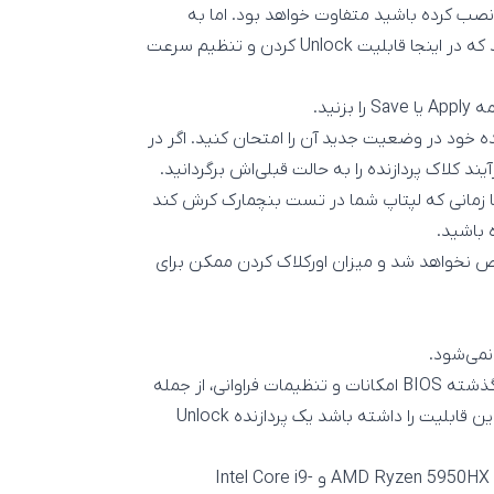
ه نصب کرده باشید متفاوت خواهد بود. اما به
صورت کلی باید وارد بخش تنظیمات دستی یا Manual آن شوید که در اینجا قابلیت Unlock کردن و تنظیم سرعت
ازنده خود در وضعیت جدید آن را امتحان کنید. اگر در
ند کلاک پردازنده را به حالت قبلی‌اش برگردانید.
 تا زمانی که لپتاپ شما در تست بنچمارک کرش کند
 باشید.
ص نخواهد شد و میزان اورکلاک کردن ممکن برای
BIOS ساده‌ترین سیستم‌عامل ممکن روی کامپیوتر است. در گذشته BIOS امکانات و تنظیمات فراوانی، از جمله
تنظیماتی برای اورکلاک کردن پردازنده داشت. به پردازنده‌ای که این قابلیت را داشته باشد یک پردازنده Unlock
اما حالا تنها چند مدل محدود از قدرتمند‌ترین پردازنده‌ها مانند AMD Ryzen 5950HX و Intel Core i9-