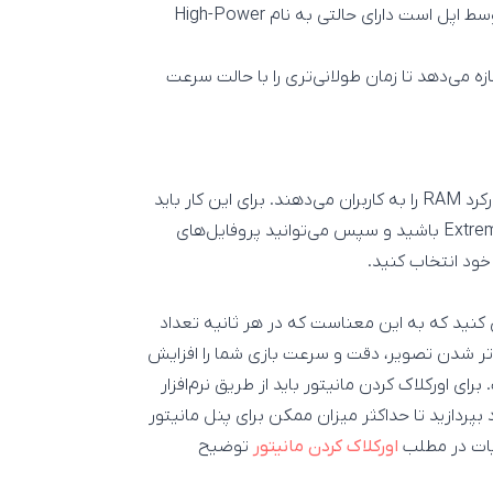
MacBook Pro 16 اینچی اپل که دارای پردازنده ساخته شده توسط اپل است دارای حالتی به نام High-Power
ین تنظیم اورکلاک کردن نیست، اما به MacBook Pro اجازه می‌دهد تا زمان طولانی‌تری را با حالت سرعت
برخی از سازندگان مانند Intel امکان اورکلاک و افزایش سرعت کارکرد RAM را به کاربران می‌دهند. برای این کار باید
به دنبال حافظه‌ای با پشتیبانی از XMP یا Extreme Memory Profile باشید و سپس می‌توانید پروفایل‌های
زی کنید که به این معناست که در هر ثانیه تعداد
تر شدن تصویر، دقت و سرعت بازی شما را افزایش
رای اورکلاک کردن مانیتور باید از طریق نرم‌افزار
بپردازید تا حداکثر میزان ممکن برای پنل مانیتور
ئیات در مطلب
اورکلاک کردن مانیتور
توضیح